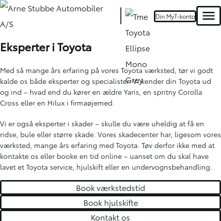
Din MyT-konto
Men
Oops... Failed to load content...
Eksperter i Toyota
Med så mange års erfaring på vores Toyota værksted, tør vi godt
kalde os både eksperter og specialister. Vi kender din Toyota ud
og ind – hvad end du kører en ældre Yaris, en spritny Corolla
Cross eller en Hilux i firmaøjemed.
Vi er også eksperter i skader – skulle du være uheldig at få en
ridse, bule eller større skade. Vores skadecenter har, ligesom vores
værksted, mange års erfaring med Toyota. Tøv derfor ikke med at
kontakte os eller booke en tid online – uanset om du skal have
lavet et Toyota service, hjulskift eller en undervognsbehandling.
Book værkstedstid
Book hjulskifte
Kontakt os