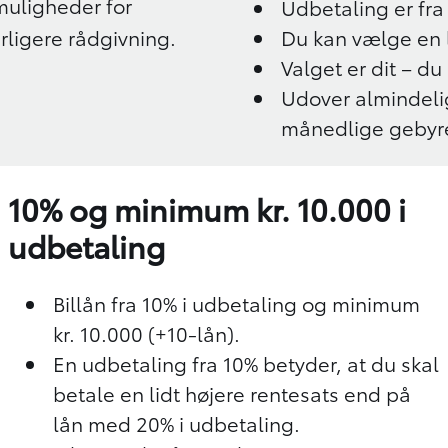
muligheder for
Udbetaling er fra 
rligere rådgivning.
Du kan vælge en lø
Valget er dit – du
Udover almindeli
månedlige gebyre
10% og minimum kr. 10.000 i
udbetaling
Billån fra 10% i udbetaling og minimum
kr. 10.000 (+10-lån).
En udbetaling fra 10% betyder, at du skal
betale en lidt højere rentesats end på
lån med 20% i udbetaling.