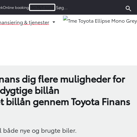
ek
Online booking
Din MyT-konto
nansiering & tjenester
u ud
d undermenu ud
Fold undermenu ud
inans dig flere muligheder for
dygtige billån
t billån gennem Toyota Finans
il både nye og brugte biler.