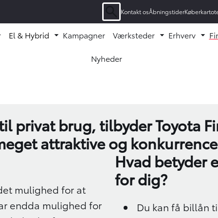
Kontakt os
Åbningstider
Køberkartot
Søgning
r
El & Hybrid
Kampagner
Værksteder
Erhverv
Fi
enu ud
Fold undermenu ud
Fold undermen
Fol
Nyheder
Oops... Failed to load content...
il privat brug, tilbyder Toyota F
 meget attraktive og konkurrence
Hvad betyder e
for dig?
det mulighed for at
har endda mulighed for
Du kan få billån t