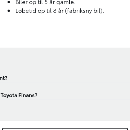
Biler op til 5 år gamle.
Løbetid op til 8 år (fabriksny bil).
ant?
m Toyota Finans?