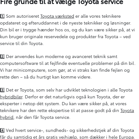
Fire grunde til at vælge Toyota service
1️⃣ Som autoriseret
Toyota værksted
er alle vores teknikere
opdateret og efteruddannet i de nyeste teknikker og løsninger.
Din bil er i trygge hænder hos os, og du kan være sikker på, at vi
kun bruger originale reservedele og produkter fra Toyota – ved
service til din Toyota.
2️⃣ Der anvendes kun moderne og avanceret teknik samt
computersoftware til at fejlfinde eventuelle problemer på din bil.
Vi har minicomputere, som gør, at vi straks kan finde fejlen og
rette den – så du hurtigt kan komme videre.
3️⃣ Det er Toyota, som selv har udviklet teknologien i alle Toyota
hybridbiler
. Derfor er det naturligvis også kun Toyota, der er
eksperter i netop dét system. Du kan være sikker på, at vores
teknikere har den rette ekspertise til at passe godt på din
Toyota
hybrid
, når den får Toyota service.
4️⃣ Ved hvert service-, sundheds- og sikkerhedstjek af din Toyota
får du samtidig et års gratis vejhjælp, som dækker i hele Europa.