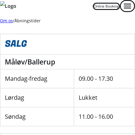
Online Booking
Men
Om os
Åbningstider
Oops... Failed to load content...
SALG
Måløv/Ballerup
Mandag-fredag
09.00 - 17.30
Lørdag
Lukket
Søndag
11.00 - 16.00