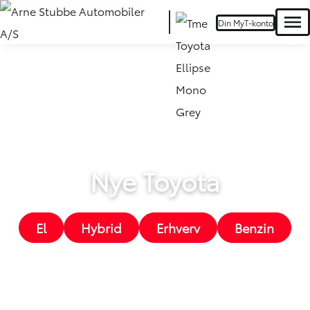
Din MyT-konto
Men
Nye Toyota
El
Hybrid
Erhverv
Benzin