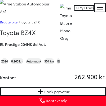
Din MyT-konto
Men
Book prøvetur
Kontakt mig
Brugte biler
Toyota BZ4X
Toyota BZ4X
EL Prestige 204HK 5d Aut.
+17
2024
8.265 km
Automatisk
504 km
El
262.900 kr.
Kontant
Book prøvetur
Kontakt mig