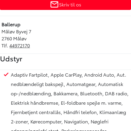
Skriv til os
Ballerup
Måløv Byvej 7
2760 Måløv
Tlf.
44972170
Udstyr
Adaptiv Fartpilot, Apple CarPlay, Android Auto, Aut.
nedblændeligt bakspejl, Automatgear, Automatisk
op-/nedblænding, Bakkamera, Bluetooth, DAB radio,
Elektrisk håndbremse, El-foldbare spejle m. varme,
Fjernbetjent centrallås, Håndfri telefon, Klimaanlæg
2-zoner, Kørecomputer, Navigation, Nøglefri
adgang/nøglefri start, Parkeringssensor for,