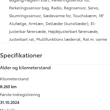
Parkeringssensor bag, Radio, Regnsensor, Servo,
Skumringssensor, Sædevarme for, Touchskærm, 18"
Alufælge, Armlæn, Dellæder (kunstlæder), El-
justerbar førersæde, Højdejusterbart førersæde,
Justerbart rat, Multifunktions læderrat, Rat m. varme
Specifikationer
Alder og kilometerstand
Motor og ydelse
Elektriske egenskaber
Rummelighed og mål
Økonomi
Kilometerstand
0-100 km/t
Batteristørrelse
Køreklar vægt
Energiforbrug (WLTP)
8.265 km
7,50 sek.
71,40 kWh
1999 kg
6,80 km/kWh
Første indregistrering
Tophastighed
Rækkevidde (WLTP)
Totalvægt
Grøn ejerafgift (årlig)
31.10.2024
160 km/t
504,00 km
2465 kg
920
Modelår
Maksimal effekt
CO2 Udledning
Antal sæder
Leveringsomkostninger (inkl.)