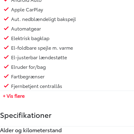
Apple CarPlay
Aut. nedblændeligt bakspejl
Automatgear
Elektrisk bagklap
El-foldbare spejle m. varme
El-justerbar lændestøtte
Elruder for/bag
Fartbegrænser
Fjernbetjent centrallås
+ Vis flere
Specifikationer
Alder og kilometerstand
Motor og ydelse
Elektriske egenskaber
Rummelighed og mål
Økonomi