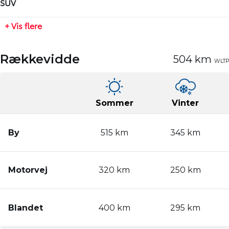
SUV
Tilkoblingsvægt uden bremser
+ Vis flere
750 kg