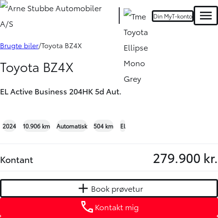
Din MyT-konto
Men
Book prøvetur
Kontakt mig
Brugte biler
Toyota BZ4X
Toyota BZ4X
EL Active Business 204HK 5d Aut.
+13
2024
10.906 km
Automatisk
504 km
El
279.900 kr.
Kontant
Book prøvetur
Kontakt mig