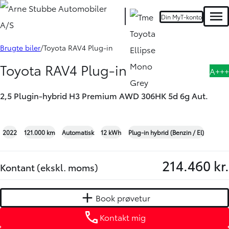
Din MyT-konto
HYBRID
Men
Book prøvetur
Kontakt mig
Brugte biler
Toyota RAV4 Plug-in
Toyota RAV4 Plug-in
A+++
2,5 Plugin-hybrid H3 Premium AWD 306HK 5d 6g Aut.
+17
2022
121.000 km
Automatisk
12 kWh
Plug-in hybrid (Benzin / El)
214.460 kr.
Kontant (ekskl. moms)
Book prøvetur
Kontakt mig