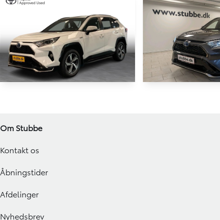
HYBRID
Toyota RAV4 Plug-in
Toyota RAV4 
2,5 Plugin-hybrid H3 Premium AWD 306HK 5d 6g Aut.
Om Stubbe
80.755 KM
115.569 KM
2022
2021
Kontakt os
PLUG-IN HYBRID (BENZIN / EL)
PLUG-IN HYBRID (BE
224.460
KONTANT (EKSKL. MOMS)
KONTANT
KR.
Åbningstider
Afdelinger
Nyhedsbrev