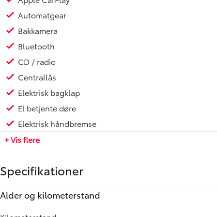
Automatgear
Bakkamera
Bluetooth
CD / radio
Centrallås
Elektrisk bagklap
El betjente døre
Elektrisk håndbremse
+ Vis flere
Specifikationer
Alder og kilometerstand
Motor og ydelse
Elektriske egenskaber
Rummelighed og mål
Økonomi
Kilometerstand
0-100 km/t
Batteristørrelse
Køreklar vægt
Brændstofforbrug (WLTP)