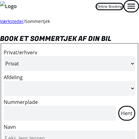
Online Booking
Men
Værksteder
Sommertjek
Oops... Failed to load content...
BOOK ET SOMMERTJEK AF DIN BIL
Privat/erhverv
Afdeling
Nummerplade
Hent
Navn