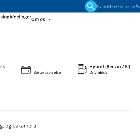
Nyhedsbrev
Kontakt os
Åb
Søgning
asing
Afdelinger
Om os
ermenu ud
Fold undermenu ud
214.900 kr.
. GEAR
KONTANT
+22
sk
-
Hybrid (Benzin / El)
Batteristørrelse
Drivmiddel
et garanti Få automatisk 12 måneders garanti, hver gang du se
ng, og bakamera