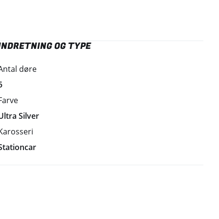
INDRETNING OG TYPE
Antal døre
5
Farve
Ultra Silver
Karosseri
Stationcar