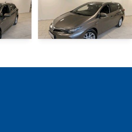
HYBRID
HYBRID
TOYOTA AURIS
Touring Sports 1,8 Hybrid H3 E-CVT 122HK Stc Trinl. Gear
Touring Sports 1,8 Hybrid H2 Comfort Safety Sense 136HK Stc Aut.
123.000 KM
2016
HYBRID (BENZIN / EL)
189.800
114.800
KONTANT
KR.
KR.