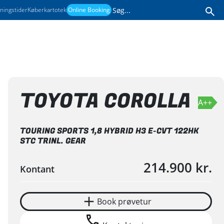
ningstider
Køberkartotek
Online Booking
Book prøvetur
Kontakt mig
TOYOTA COROLLA
A++
TOURING SPORTS 1,8 HYBRID H3 E-CVT 122HK
STC TRINL. GEAR
214.900 kr.
Kontant
nder bilen til service hos os. Det gælder, når din bil ikke l
Book prøvetur