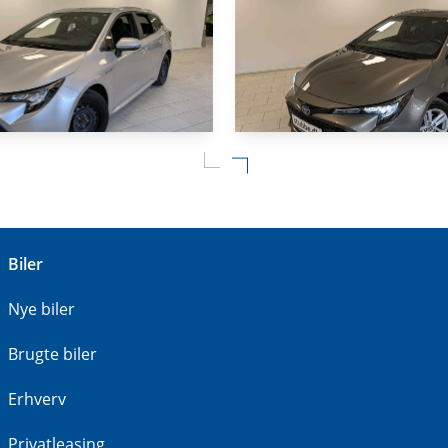
HYBRID
ROLLA
TOYOTA COROLLA
Touring Sports 1,8 Hybrid H3 E-CVT 122HK Stc Trinl. Gear
Biler
48.000 KM
2020
Nye biler
ZIN / EL)
HYBRID (BENZIN / EL)
179.800
KONTANT
KR.
Brugte biler
Erhverv
Privatleasing