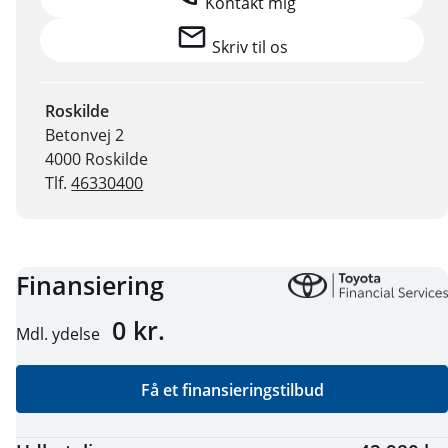
Kontakt mig
Skriv til os
Roskilde
Betonvej 2
4000 Roskilde
Tlf.
46330400