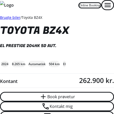
Online Booking
Men
Book prøvetur
Kontakt mig
Brugte biler
Toyota BZ4X
TOYOTA BZ4X
EL PRESTIGE 204HK 5D AUT.
+17
2024
8.265 km
Automatisk
504 km
El
262.900 kr.
Kontant
Book prøvetur
Kontakt mig