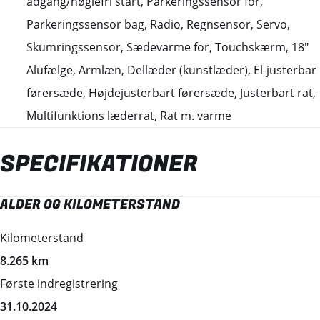
adgang/nøglefri start, Parkeringssensor for,
Parkeringssensor bag, Radio, Regnsensor, Servo,
Skumringssensor, Sædevarme for, Touchskærm, 18"
Alufælge, Armlæn, Dellæder (kunstlæder), El-justerbar
førersæde, Højdejusterbart førersæde, Justerbart rat,
Multifunktions læderrat, Rat m. varme
SPECIFIKATIONER
ALDER OG KILOMETERSTAND
MOTOR OG YDELSE
ELEKTRISKE EGENSKABER
RUMMELIGHED OG MÅL
ØKONOMI
Kilometerstand
0-100 km/t
Batteristørrelse
Køreklar vægt
Energiforbrug (WLTP)
8.265 km
7,50 sek.
71,40 kWh
1999 kg
6,80 km/kWh
Første indregistrering
Tophastighed
Rækkevidde (WLTP)
Totalvægt
Grøn ejerafgift (årlig)
31.10.2024
160 km/t
504,00 km
2465 kg
920