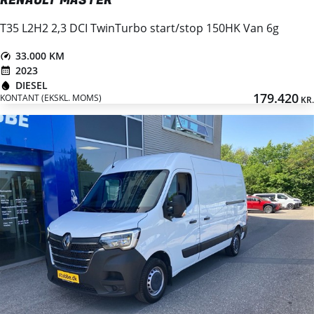
RENAULT MASTER
T35 L2H2 2,3 DCI TwinTurbo start/stop 150HK Van 6g
33.000 KM
2023
DIESEL
179.420
KONTANT (EKSKL. MOMS)
KR.