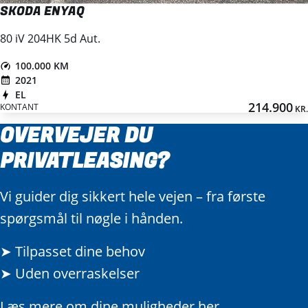
SKODA ENYAQ
80 iV 204HK 5d Aut.
100.000 KM
2021
EL
214.900
KONTANT
KR.
OVERVEJER DU
PRIVATLEASING?
Vi guider dig sikkert hele vejen – fra første
spørgsmål til nøgle i hånden.
➤ Tilpasset dine behov
➤ Uden overraskelser
Læs mere om dine muligheder her