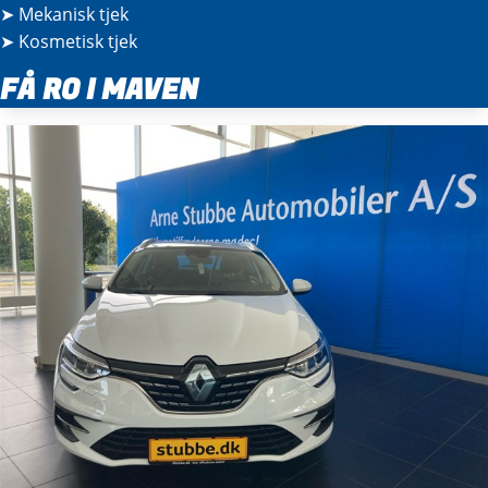
➤
Mekanisk tjek
➤
Kosmetisk tjek
FÅ RO I MAVEN