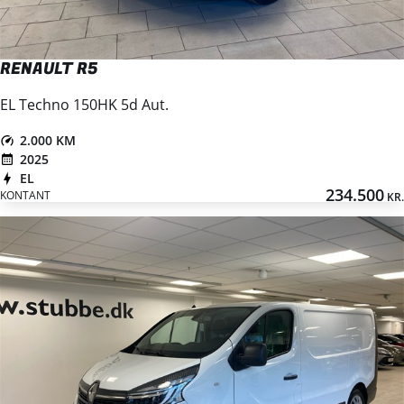
RENAULT R5
EL Techno 150HK 5d Aut.
2.000 KM
2025
EL
234.500
KONTANT
KR.