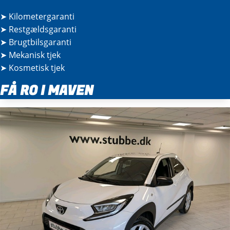
➤
Kilometergaranti
➤
Restgældsgaranti
➤
Brugtbilsgaranti
➤
Mekanisk tjek
➤
Kosmetisk tjek
FÅ RO I MAVEN