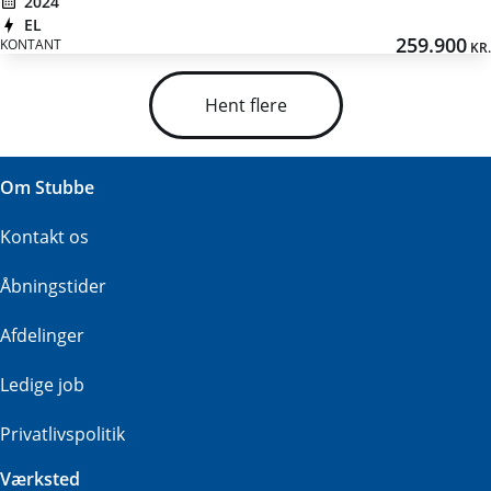
2024
EL
259.900
KONTANT
KR.
Hent flere
Om Stubbe
Kontakt os
Åbningstider
Afdelinger
Ledige job
Privatlivspolitik
Værksted