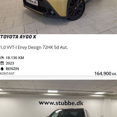
TOYOTA AYGO X
1,0 VVT-I Envy Design 72HK 5d Aut.
18.136 KM
2023
BENZIN
164.900
KONTANT
KR.