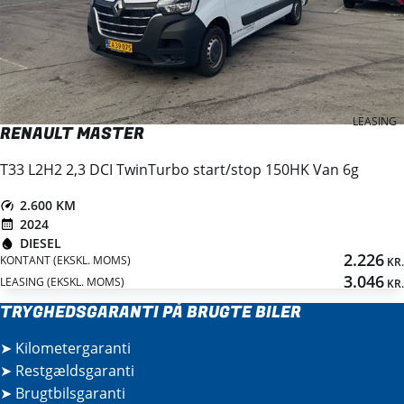
LEASING
RENAULT MASTER
T33 L2H2 2,3 DCI TwinTurbo start/stop 150HK Van 6g
2.600 KM
2024
DIESEL
2.226
KONTANT (EKSKL. MOMS)
KR.
3.046
LEASING (EKSKL. MOMS)
KR.
TRYGHEDSGARANTI PÅ BRUGTE BILER
➤
Kilometergaranti
➤
Restgældsgaranti
➤
Brugtbilsgaranti