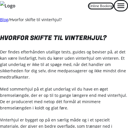
Online Booking
Men
Blog
Hvorfor skifte til vinterhjul?
Oops... Failed to load content...
HVORFOR SKIFTE TIL VINTERHJUL?
Der findes efterhånden utallige tests, guides og beviser på, at det
kan være livsfarligt, hvis du kører uden vinterhjul om vinteren. Et
glat underlag er ikke til at spøge med, når det handler om
sikkerheden for dig selv, dine medpassagerer og ikke mindst dine
medtrafikanter.
Med sommerhjul på et glat underlag vil du have en øget
bremselængde, der er op til to gange længere end med vinterhjul.
De er produceret med netop dét formål at minimere
bremselængden i koldt og glat føre.
Vinterhjul er bygget op på en særlig måde og i et specielt
materiale, der giver en bedre overflade, som trænger ned i