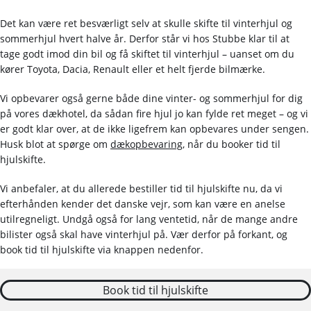
Det kan være ret besværligt selv at skulle skifte til vinterhjul og
sommerhjul hvert halve år. Derfor står vi hos Stubbe klar til at
tage godt imod din bil og få skiftet til vinterhjul – uanset om du
kører Toyota, Dacia, Renault eller et helt fjerde bilmærke.
Vi opbevarer også gerne både dine vinter- og sommerhjul for dig
på vores dækhotel, da sådan fire hjul jo kan fylde ret meget – og vi
er godt klar over, at de ikke ligefrem kan opbevares under sengen.
Husk blot at spørge om
dækopbevaring
, når du booker tid til
hjulskifte.
Vi anbefaler, at du allerede bestiller tid til hjulskifte nu, da vi
efterhånden kender det danske vejr, som kan være en anelse
utilregneligt. Undgå også for lang ventetid, når de mange andre
bilister også skal have vinterhjul på. Vær derfor på forkant, og
book tid til hjulskifte via knappen nedenfor.
Book tid til hjulskifte