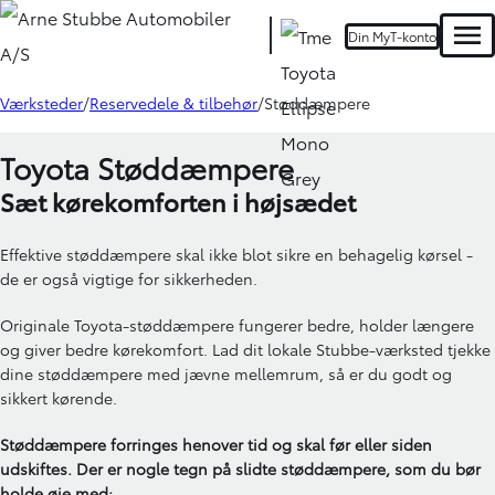
Din MyT-konto
Men
Værksteder
Reservedele & tilbehør
Støddæmpere
Toyota Støddæmpere
Sæt kørekomforten i højsædet
Effektive støddæmpere skal ikke blot sikre en behagelig kørsel -
de er også vigtige for sikkerheden.
Originale Toyota-støddæmpere fungerer bedre, holder længere
og giver bedre kørekomfort. Lad dit lokale Stubbe-værksted tjekke
dine støddæmpere med jævne mellemrum, så er du godt og
sikkert kørende.
Støddæmpere forringes henover tid og skal før eller siden
udskiftes. Der er nogle tegn på slidte støddæmpere, som du bør
holde øje med: