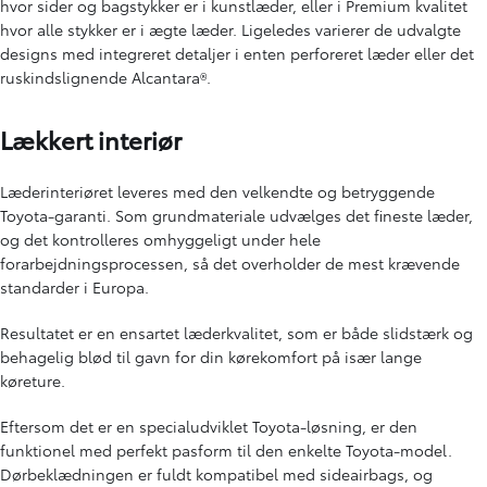
hvor sider og bagstykker er i kunstlæder, eller i Premium kvalitet
hvor alle stykker er i ægte læder. Ligeledes varierer de udvalgte
designs med integreret detaljer i enten perforeret læder eller det
ruskindslignende Alcantara®.
Lækkert interiør
Læderinteriøret leveres med den velkendte og betryggende
Toyota-garanti. Som grundmateriale udvælges det fineste læder,
og det kontrolleres omhyggeligt under hele
forarbejdningsprocessen, så det overholder de mest krævende
standarder i Europa.
Resultatet er en ensartet læderkvalitet, som er både slidstærk og
behagelig blød til gavn for din kørekomfort på især lange
køreture.
Eftersom det er en specialudviklet Toyota-løsning, er den
funktionel med perfekt pasform til den enkelte Toyota-model.
Dørbeklædningen er fuldt kompatibel med sideairbags, og