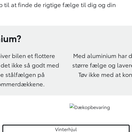
til at finde de rigtige fælge til dig og din
nium?
er bilen et flottere
Med aluminium har d
 det ikke så godt med
større fælge og lave
de stålfælgen på
Tøv ikke med at kon
 sommerdækkene.
Vinterhjul