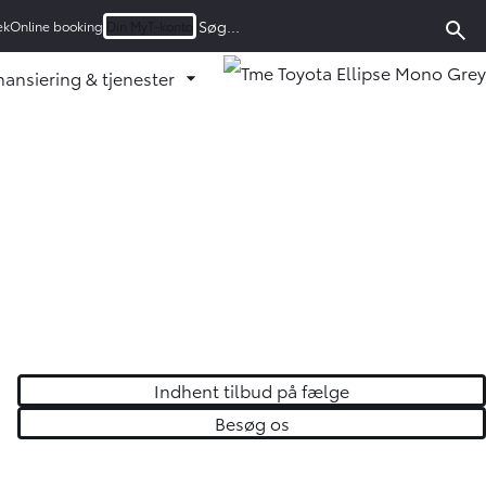
ek
Online booking
Din MyT-konto
nansiering & tjenester
u ud
d undermenu ud
Fold undermenu ud
Indhent tilbud på fælge
Besøg os