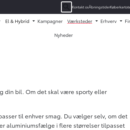
Kontakt os
Åbningstider
Køberkartot
Søgning
r
El & Hybrid
Kampagner
Værksteder
Erhverv
Fi
enu ud
Fold undermenu ud
Fold undermen
Fol
Nyheder
Oops... Failed to load content...
 din bil. Om det skal være sporty eller
 passer til enhver smag. Du vælger selv, om det
rer aluminiumsfælge i flere størrelser tilpasset