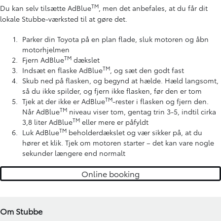
TM
Du kan selv tilsætte AdBlue
, men det anbefales, at du får dit
lokale Stubbe-værksted til at gøre det.
Parker din Toyota på en plan flade, sluk motoren og åbn
motorhjelmen
TM
Fjern AdBlue
dækslet
TM
Indsæt en flaske AdBlue
, og sæt den godt fast
Skub ned på flasken, og begynd at hælde. Hæld langsomt,
så du ikke spilder, og fjern ikke flasken, før den er tom
TM
Tjek at der ikke er AdBlue
-rester i flasken og fjern den.
TM
Når AdBlue
niveau viser tom, gentag trin 3-5, indtil cirka
TM
3,8 liter AdBlue
eller mere er påfyldt
TM
Luk AdBlue
beholderdækslet og vær sikker på, at du
hører et klik. Tjek om motoren starter – det kan vare nogle
sekunder længere end normalt
Online booking
Om Stubbe