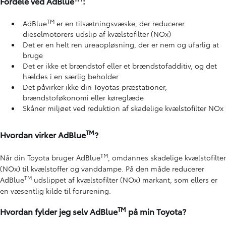
Fordele ved AdBlue
:
TM
AdBlue
er en tilsætningsvæske, der reducerer
dieselmotorers udslip af kvælstofilter (NOx)
Det er en helt ren ureaopløsning, der er nem og ufarlig at
bruge
Det er ikke et brændstof eller et brændstofadditiv, og det
hældes i en særlig beholder
Det påvirker ikke din Toyotas præstationer,
brændstoføkonomi eller køreglæde
Skåner miljøet ved reduktion af skadelige kvælstofilter NOx
TM
Hvordan virker AdBlue
?
TM
Når din Toyota bruger AdBlue
, omdannes skadelige kvælstofilter
(NOx) til kvælstoffer og vanddampe. På den måde reducerer
TM
AdBlue
udslippet af kvælstofilter (NOx) markant, som ellers er
en væsentlig kilde til forurening.
TM
Hvordan fylder jeg selv AdBlue
på min Toyota?