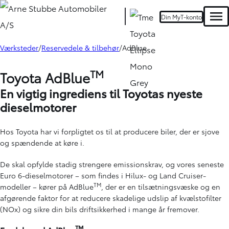
Din MyT-konto
Men
Værksteder
Reservedele & tilbehør
AdBlue
TM
Toyota AdBlue
En vigtig ingrediens til Toyotas nyeste
dieselmotorer
Hos Toyota har vi forpligtet os til at producere biler, der er sjove
og spændende at køre i.
De skal opfylde stadig strengere emissionskrav, og vores seneste
Euro 6-dieselmotorer – som findes i Hilux- og Land Cruiser-
TM
modeller – kører på AdBlue
, der er en tilsætningsvæske og en
afgørende faktor for at reducere skadelige udslip af kvælstofilter
(NOx) og sikre din bils driftsikkerhed i mange år fremover.
TM