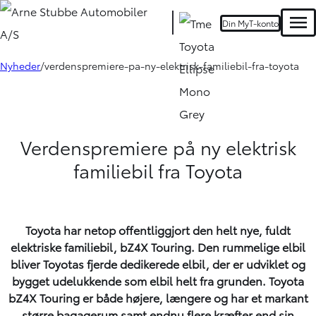
Din MyT-konto
Men
Nyheder
verdenspremiere-pa-ny-elektrisk-familiebil-fra-toyota
Verdenspremiere på ny elektrisk
familiebil fra Toyota
Toyota har netop offentliggjort den helt nye, fuldt
elektriske familiebil, bZ4X Touring. Den rummelige elbil
bliver Toyotas fjerde dedikerede elbil, der er udviklet og
bygget udelukkende som elbil helt fra grunden. Toyota
bZ4X Touring er både højere, længere og har et markant
større bagagerum samt endnu flere kræfter end sin