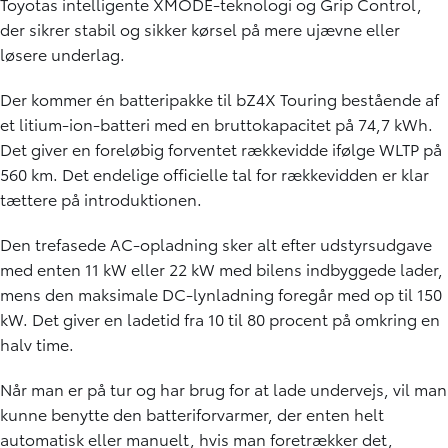
Toyotas intelligente XMODE-teknologi og Grip Control,
der sikrer stabil og sikker kørsel på mere ujævne eller
løsere underlag.
Der kommer én batteripakke til bZ4X Touring bestående af
et litium-ion-batteri med en bruttokapacitet på 74,7 kWh.
Det giver en foreløbig forventet rækkevidde ifølge WLTP på
560 km. Det endelige officielle tal for rækkevidden er klar
tættere på introduktionen.
Den trefasede AC-opladning sker alt efter udstyrsudgave
med enten 11 kW eller 22 kW med bilens indbyggede lader,
mens den maksimale DC-lynladning foregår med op til 150
kW. Det giver en ladetid fra 10 til 80 procent på omkring en
halv time.
Når man er på tur og har brug for at lade undervejs, vil man
kunne benytte den batteriforvarmer, der enten helt
automatisk eller manuelt, hvis man foretrækker det,