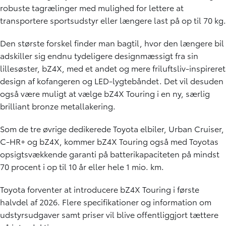
robuste tagrælinger med mulighed for lettere at
transportere sportsudstyr eller længere last på op til 70 kg.
Den største forskel finder man bagtil, hvor den længere bil
adskiller sig endnu tydeligere designmæssigt fra sin
lillesøster, bZ4X, med et andet og mere friluftsliv-inspireret
design af kofangeren og LED-lygtebåndet. Det vil desuden
også være muligt at vælge bZ4X Touring i en ny, særlig
brilliant bronze metallakering.
Som de tre øvrige dedikerede Toyota elbiler, Urban Cruiser,
C-HR+ og bZ4X, kommer bZ4X Touring også med Toyotas
opsigtsvækkende garanti på batterikapaciteten på mindst
70 procent i op til 10 år eller hele 1 mio. km.
Toyota forventer at introducere bZ4X Touring i første
halvdel af 2026. Flere specifikationer og information om
udstyrsudgaver samt priser vil blive offentliggjort tættere