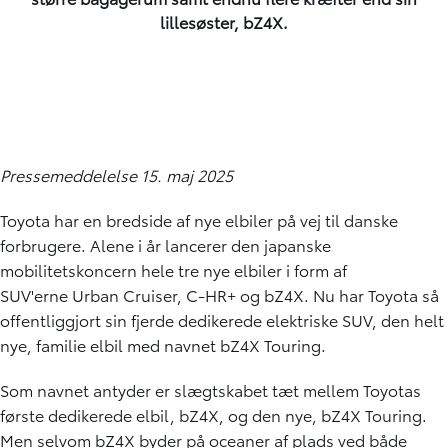
lillesøster,
bZ4X
.
Pressemeddelelse 15. maj 2025
Toyota har en bredside af nye elbiler på vej til danske
forbrugere. Alene i år lancerer den japanske
mobilitetskoncern hele tre nye elbiler i form af
SUV'erne
Urban Cruiser
,
C-HR+
og
bZ4X
. Nu har Toyota så
offentliggjort sin fjerde dedikerede elektriske SUV, den helt
nye, familie elbil med navnet bZ4X Touring.
Som navnet antyder er slægtskabet tæt mellem Toyotas
første dedikerede elbil, bZ4X, og den nye, bZ4X Touring.
Men selvom bZ4X byder på oceaner af plads ved både