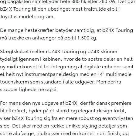
og bagakslen samlet yder hele 380 hk eller 280 kW. Det gør
bZ4X Touring til den ubetinget mest kraftfulde elbil i
Toyotas modelprogram.
De mange hestekræfter betyder samtidig, at bZ4X Touring
må trække en anhænger på op til 1.500 kg.
Slægtskabet mellem bZ4X Touring og bZ4X skinner
tydeligt igennem i kabinen, hvor de to søstre deler en helt
ny midterkonsol til let integrering af digitale enheder samt
et helt nyt instrumentpaneldesign med en 14" multimedie
touchskærm som standard i alle udgaver. Men derfra
stopper lighederne også.
For mens den nye udgave af bZ4X, der får dansk premiere
til efteråret, byder på et slankt og elegant design fortil,
viser bZ4X Touring sig fra en mere robust og eventyrlysten
side. Det sker med en række unikke styling detaljer som
sorte alufælge, hjulkasser med en kornet, sort finish, og