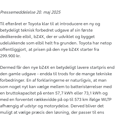
Pressemeddelelse 20. maj 2025
Til efteråret er Toyota klar til at introducere en ny og
betydeligt teknisk forbedret udgave af sin første
dedikerede elbil,
bZ4X
, der er udviklet og bygget
udelukkende som elbil helt fra grunden. Toyota har netop
offentliggjort, at prisen på den nye bZ4X starter fra
299.900 kr.
Dermed får den nye
bZ4X
en betydeligt lavere startpris end
den gamle udgave - endda til trods for de mange tekniske
forbedringer. En af forklaringerne er naturligvis, at man
som noget nyt kan vælge mellem to batteristørrelser med
en bruttokapacitet på enten 57,7 kWh eller 73,1 kWh og
med en forventet rækkevidde på op til 573 km ifølge WLTP
afhængig af udstyr og motorydelse. Derved bliver det
muligt at vælge præcis den løsning, der passer til ens