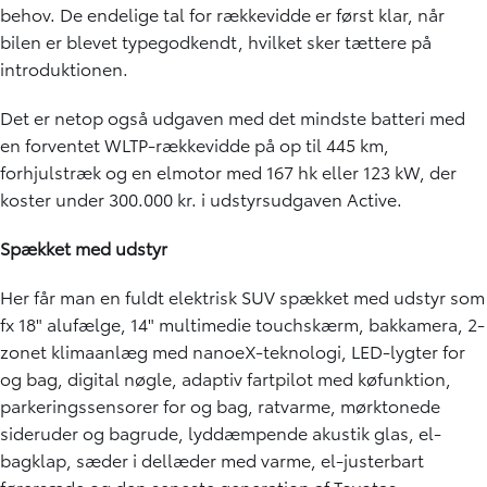
behov. De endelige tal for rækkevidde er først klar, når
bilen er blevet typegodkendt, hvilket sker tættere på
introduktionen.
Det er netop også udgaven med det mindste batteri med
en forventet WLTP-rækkevidde på op til 445 km,
forhjulstræk og en elmotor med 167 hk eller 123 kW, der
koster under 300.000 kr. i udstyrsudgaven Active.
Spækket med udstyr
Her får man en fuldt elektrisk SUV spækket med udstyr som
fx 18" alufælge, 14" multimedie touchskærm, bakkamera, 2-
zonet klimaanlæg med nanoeX-teknologi, LED-lygter for
og bag, digital nøgle, adaptiv fartpilot med køfunktion,
parkeringssensorer for og bag, ratvarme, mørktonede
sideruder og bagrude, lyddæmpende akustik glas, el-
bagklap, sæder i dellæder med varme, el-justerbart
førersæde og den seneste generation af Toyotas