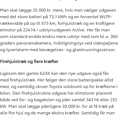
Man skal lægge 25.000 kr. mere, hvis man vælger udgaven
med det store batteri på 73,1 kWh og en forventet WLTP-
rækkevidde på op til 573 km, forhjulstræk og en kraftigere
elmotor på 224 hk i udstyrsudgaven Active. Her får man
som standard endda endnu mere udstyr med som bl.a. 360
graders panoramakamera, indstigningslys ved sidespejlene
og tyverialarm med bevægelses- og glasknusningssensor.
Firehjulstræk og flere kræfter
Ligesom den gamle bZ4X kan den nye udgave også fås
med firehjulstræk. Her følger den store batteripakke altid
med, og samtidig skruer Toyota voldsomt op for kræfterne i
bilen. Den firehjulstrukne udgave har elmotorer placeret
både ved for- og bagakslen og yder samlet 343 hk eller 252
kW. Man skal lægge yderligere 20.000 kr. for at få træk på
alle fire hjul og de mange ekstra kræfter. Samtidig får man