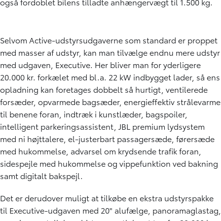
også fordoblet bilens tilladte anhængervægt til 1.500 kg.
Selvom Active-udstyrsudgaverne som standard er proppet
med masser af udstyr, kan man tilvælge endnu mere udstyr
med udgaven, Executive. Her bliver man for yderligere
20.000 kr. forkælet med bl.a. 22 kW indbygget lader, så ens
opladning kan foretages dobbelt så hurtigt, ventilerede
forsæder, opvarmede bagsæder, energieffektiv strålevarme
til benene foran, indtræk i kunstlæder, bagspoiler,
intelligent parkeringsassistent, JBL premium lydsystem
med ni højttalere, el-justerbart passagersæde, førersæde
med hukommelse, advarsel om krydsende trafik foran,
sidespejle med hukommelse og vippefunktion ved bakning
samt digitalt bakspejl.
Det er derudover muligt at tilkøbe en ekstra udstyrspakke
til Executive-udgaven med 20" alufælge, panoramaglastag,