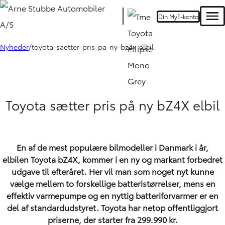
Din MyT-konto
Men
Nyheder
toyota-saetter-pris-pa-ny-bz4x-elbil
Toyota sætter pris på ny bZ4X elbil
En af de mest populære bilmodeller i Danmark i år,
elbilen
Toyota bZ4X
, kommer i en ny og markant forbedret
udgave til efteråret. Her vil man som noget nyt kunne
vælge mellem to forskellige batteristørrelser, mens en
effektiv varmepumpe og en nyttig batteriforvarmer er en
del af standardudstyret. Toyota har netop offentliggjort
priserne, der starter fra 299.990 kr.