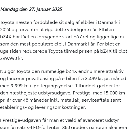
Mandag den 27. januar 2025
Toyota næsten fordoblede sit salg af elbiler i Danmark i
2024 og forventer at øge dette yderligere i år. Elbilen
bZ4X har fået en forrygende start på året og ligger lige nu
som den mest populære elbil i Danmark i år. For blot en
uge siden reducerede Toyota tilmed prisen på
bZ4X til blot
299.990 kr.
Nu gør Toyota den rummelige bZ4X endnu mere attraktiv
og lancerer
privatleasing
på elbilen fra 3.499 kr. pr. måned
med 9.999 kr. i førstegangsydelse. Tilbuddet gælder for
den næsthøjeste udstyrsudgave, Prestige, med 15.000 km
pr. år over 48 måneder inkl. metallak, serviceaftale samt
etablerings- og leveringsomkostninger.
I Prestige-udgaven får man et væld af avanceret udstyr
som fx matrix-LED-forlygter, 360 graders panoramakamera,