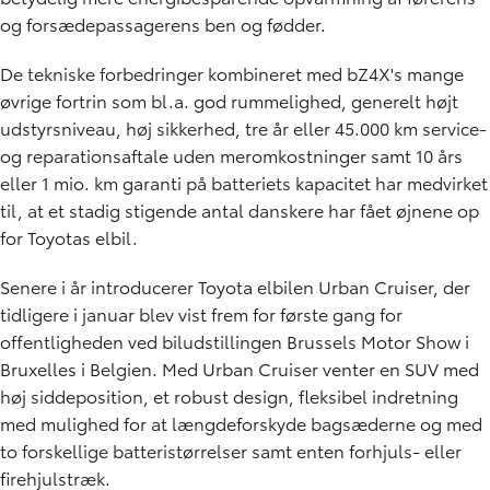
og forsædepassagerens ben og fødder.
De tekniske forbedringer kombineret med bZ4X's mange
øvrige fortrin som bl.a. god rummelighed, generelt højt
udstyrsniveau, høj sikkerhed, tre år eller 45.000 km service-
og reparationsaftale uden meromkostninger samt 10 års
eller 1 mio. km garanti på batteriets kapacitet har medvirket
til, at et stadig stigende antal danskere har fået øjnene op
for Toyotas elbil.
Senere i år introducerer Toyota elbilen Urban Cruiser, der
tidligere i januar blev vist frem for første gang for
offentligheden ved biludstillingen Brussels Motor Show i
Bruxelles i Belgien. Med Urban Cruiser venter en SUV med
høj siddeposition, et robust design, fleksibel indretning
med mulighed for at længdeforskyde bagsæderne og med
to forskellige batteristørrelser samt enten forhjuls- eller
firehjulstræk.