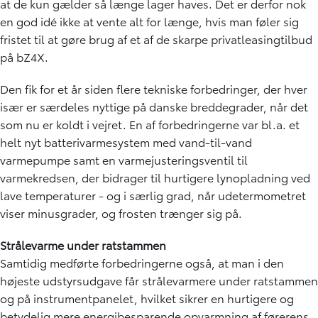
at de kun gælder så længe lager haves. Det er derfor nok
en god idé ikke at vente alt for længe, hvis man føler sig
fristet til at gøre brug af et af de skarpe privatleasingtilbud
på bZ4X.
Den fik for et år siden flere tekniske forbedringer, der hver
især er særdeles nyttige på danske breddegrader, når det
som nu er koldt i vejret. En af forbedringerne var bl.a. et
helt nyt batterivarmesystem med vand-til-vand
varmepumpe samt en varmejusteringsventil til
varmekredsen, der bidrager til hurtigere lynopladning ved
lave temperaturer - og i særlig grad, når udetermometret
viser minusgrader, og frosten trænger sig på.
Strålevarme under ratstammen
Samtidig medførte forbedringerne også, at man i den
højeste udstyrsudgave får strålevarmere under ratstammen
og på instrumentpanelet, hvilket sikrer en hurtigere og
betydelig mere energibesparende opvarmning af førerens