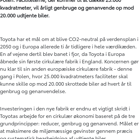
kvadratmeter, vil årligt genbruge og genanvende op mod
20.000 udtjente biler.
Toyota har et mål om at blive CO2-neutral på verdensplan i
2050 og i Europa allerede ti år tidligere i hele værdikæden.
En af vejene dertil blev banet i fjor, da Toyota i Europa
åbnede sin første cirkulære fabrik i England. Koncernen gør
nu klar til sin anden europæiske cirkulære fabrik - denne
gang i Polen, hvor 25.000 kvadratmeters faciliteter skal
kunne skille op mod 20.000 skrottede biler ad hvert år til
genbrug og genanvendelse.
Investeringen i den nye fabrik er endnu et vigtigt skridt i
Toyotas arbejde for en cirkulær økonomi baseret på de tre
grundprincipper: reducer, genbrug og genanvend. Målet er
at maksimere de miljømæssige gevinster gennem præcis
og systematisk bearbejdning af udtjente biler.