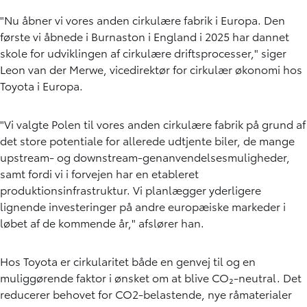
"Nu åbner vi vores anden cirkulære fabrik i Europa. Den
første vi åbnede i Burnaston i England i 2025 har dannet
skole for udviklingen af cirkulære driftsprocesser," siger
Leon van der Merwe, vicedirektør for cirkulær økonomi hos
Toyota i Europa.
"Vi valgte Polen til vores anden cirkulære fabrik på grund af
det store potentiale for allerede udtjente biler, de mange
upstream- og downstream-genanvendelsesmuligheder,
samt fordi vi i forvejen har en etableret
produktionsinfrastruktur. Vi planlægger yderligere
lignende investeringer på andre europæiske markeder i
løbet af de kommende år," afslører han.
Hos Toyota er cirkularitet både en genvej til og en
muliggørende faktor i ønsket om at blive CO₂-neutral. Det
reducerer behovet for CO2-belastende, nye råmaterialer