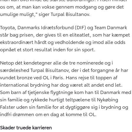
os om, at man kan vokse gennem modgang og gøre det
umulige muligt," siger Turpal Bisultanov.
Toyota, Danmarks Idrætsforbund (DIF) og Team Danmark
står bag prisen, der gives til en eliteatlet, som har kæmpet
ekstraordinært hårdt og vedholdende og imod alle odds
opnået et stort resultat inden for sin sport.
Netop dét kendetegner alle de tre nominerede og i
særdeleshed Turpal Bisultanov, der i det forgangne år har
vundet bronze ved OL i Paris. Hans rejse til toppen af
international brydning har dog været alt andet end let.
Som barn af tjetjenske flygtninge kom han til Danmark med
sin familie og rykkede hurtigt teltpælene til Nykøbing
Falster uden sin familie for at dygtiggøre sig i brydning og
indfri drømmen om en dag at komme til OL.
Skader truede karrieren