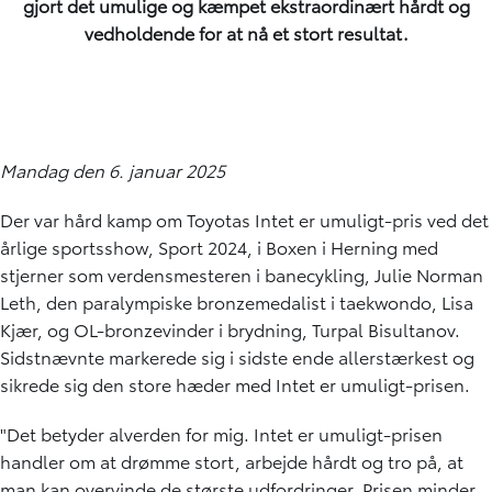
gjort det umulige og kæmpet ekstraordinært hårdt og
vedholdende for at nå et stort resultat.
Mandag den 6. januar 2025
Der var hård kamp om Toyotas Intet er umuligt-pris ved det
årlige sportsshow, Sport 2024, i Boxen i Herning med
stjerner som verdensmesteren i banecykling, Julie Norman
Leth, den paralympiske bronzemedalist i taekwondo, Lisa
Kjær, og OL-bronzevinder i brydning, Turpal Bisultanov.
Sidstnævnte markerede sig i sidste ende allerstærkest og
sikrede sig den store hæder med Intet er umuligt-prisen.
"Det betyder alverden for mig. Intet er umuligt-prisen
handler om at drømme stort, arbejde hårdt og tro på, at
man kan overvinde de største udfordringer. Prisen minder