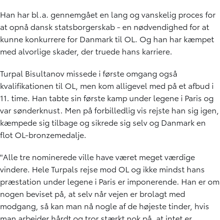
Han har bl.a. gennemgået en lang og vanskelig proces for
at opnå dansk statsborgerskab - en nødvendighed for at
kunne konkurrere for Danmark til OL. Og han har kæmpet
med alvorlige skader, der truede hans karriere.
Turpal Bisultanov missede i første omgang også
kvalifikationen til OL, men kom alligevel med på et afbud i
11. time. Han tabte sin første kamp under legene i Paris og
var sønderknust. Men på forbilledlig vis rejste han sig igen,
kæmpede sig tilbage og sikrede sig selv og Danmark en
flot OL-bronzemedalje.
"Alle tre nominerede ville have været meget værdige
vindere. Hele Turpals rejse mod OL og ikke mindst hans
præstation under legene i Paris er imponerende. Han er om
nogen beviset på, at selv når vejen er brolagt med
modgang, så kan man nå nogle af de højeste tinder, hvis
man arbejder hårdt og tror stærkt nok på, at intet er