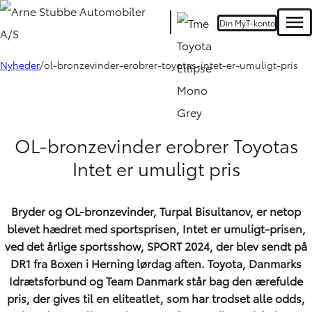
Din MyT-konto
Men
Nyheder
ol-bronzevinder-erobrer-toyotas-intet-er-umuligt-pris
OL-bronzevinder erobrer Toyotas
Intet er umuligt pris
Bryder og OL-bronzevinder, Turpal Bisultanov, er netop
blevet hædret med sportsprisen, Intet er umuligt-prisen,
ved det årlige sportsshow, SPORT 2024, der blev sendt på
DR1 fra Boxen i Herning lørdag aften. Toyota, Danmarks
Idrætsforbund og Team Danmark står bag den ærefulde
pris, der gives til en eliteatlet, som har trodset alle odds,