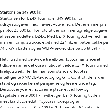
Startpris på 349.900 kr.
Startprisen for bZ4X Touring er 349.990 kr. for
udstyrsudgaven med navnet Active Tech. Det er en merpris
på blot 25.000 kr. i forhold til den sammenlignelige udgave
af søstermodellen, bZ4X. Med bZ4X Touring Active Tech får
man en forhjulstrukket elbil med 224 hk, en batteripakke på
74,7 kWh batteri og en WLTP-rækkevidde på op til 591 km.
Helt i tråd med de øvrige tre elbiler, Toyota har lanceret
tidligere i år, er det også muligt at vælge bZ4X Touring med
firehjulstræk. Her får man som standard Toyotas
intelligente XMODE-teknologi og Grip Control, der sikrer
stabil og sikker kørsel på ujævne og løsere underlag.
Derudover yder elmotorerne placeret ved for- og
bagakslen hele 380 hk, hvilket gør bZ4X Touring til den
mest kraftfulde elbil i Toyotas modelprogram.
Accelerationen fra 0 til 100 km/t. tager blot 5,1 sekunder.