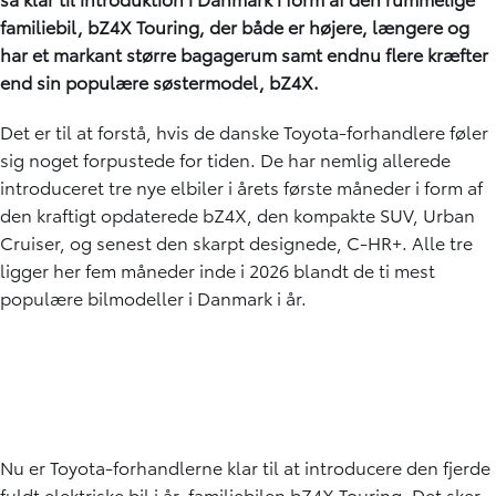
familiebil, bZ4X Touring, der både er højere, længere og
har et markant større bagagerum samt endnu flere kræfter
end sin populære søstermodel, bZ4X.
Det er til at forstå, hvis de danske Toyota-forhandlere føler
sig noget forpustede for tiden. De har nemlig allerede
introduceret tre nye elbiler i årets første måneder i form af
den kraftigt opdaterede bZ4X, den kompakte SUV, Urban
Cruiser, og senest den skarpt designede, C-HR+. Alle tre
ligger her fem måneder inde i 2026 blandt de ti mest
populære bilmodeller i Danmark i år.
Nu er Toyota-forhandlerne klar til at introducere den fjerde
fuldt elektriske bil i år, familiebilen bZ4X Touring. Det sker