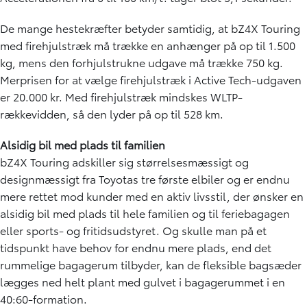
De mange hestekræfter betyder samtidig, at bZ4X Touring
med firehjulstræk må trække en anhænger på op til 1.500
kg, mens den forhjulstrukne udgave må trække 750 kg.
Merprisen for at vælge firehjulstræk i Active Tech-udgaven
er 20.000 kr. Med firehjulstræk mindskes WLTP-
rækkevidden, så den lyder på op til 528 km.
Alsidig bil med plads til familien
bZ4X Touring adskiller sig størrelsesmæssigt og
designmæssigt fra Toyotas tre første elbiler og er endnu
mere rettet mod kunder med en aktiv livsstil, der ønsker en
alsidig bil med plads til hele familien og til feriebagagen
eller sports- og fritidsudstyret. Og skulle man på et
tidspunkt have behov for endnu mere plads, end det
rummelige bagagerum tilbyder, kan de fleksible bagsæder
lægges ned helt plant med gulvet i bagagerummet i en
40:60-formation.