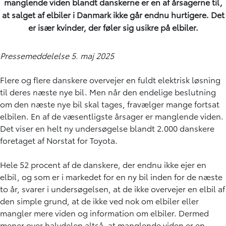
manglende viden blandt danskerne er en af årsagerne til,
at salget af elbiler i Danmark ikke går endnu hurtigere. Det
er især kvinder, der føler sig usikre på elbiler.
Pressemeddelelse 5. maj 2025
Flere og flere danskere overvejer en fuldt elektrisk løsning
til deres næste nye bil. Men når den endelige beslutning
om den næste nye bil skal tages, fravælger mange fortsat
elbilen. En af de væsentligste årsager er manglende viden.
Det viser en helt ny undersøgelse blandt 2.000 danskere
foretaget af Norstat for Toyota.
Hele 52 procent af de danskere, der endnu ikke ejer en
elbil, og som er i markedet for en ny bil inden for de næste
to år, svarer i undersøgelsen, at de ikke overvejer en elbil af
den simple grund, at de ikke ved nok om elbiler eller
mangler mere viden og information om elbiler. Dermed
mener over halvdelen altså, at manglende viden er en