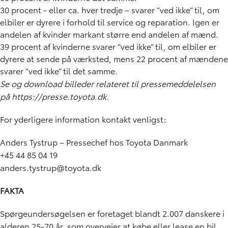
30 procent - eller ca. hver tredje – svarer ”ved ikke” til, om
elbiler er dyrere i forhold til service og reparation. Igen er
andelen af kvinder markant større end andelen af mænd.
39 procent af kvinderne svarer ”ved ikke” til, om elbiler er
dyrere at sende på værksted, mens 22 procent af mændene
svarer ”ved ikke” til det samme.
Se og download billeder relateret til pressemeddelelsen
på
https://presse.toyota.dk
.
For yderligere information kontakt venligst:
Anders Tystrup – Pressechef hos Toyota Danmark
+45 44 85 04 19
anders.tystrup@toyota.dk
FAKTA
Spørgeundersøgelsen er foretaget blandt 2.007 danskere i
alderen 25-70 år, som overvejer at købe eller lease en bil