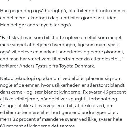
Han peger dog også hurtigt på, at elbiler godt nok rummer
en del mere teknologi i dag, end biler gjorde før i tiden.
Men det gør andre nye biler også.
"Faktisk vil man som bilist ofte opleve en elbil som meget
mere simpel at betjene i hverdagen, ligesom man typisk
også vil opleve en markant anderledes og bedre økonomi,
end man har været vant til med sin benzin eller dieselbil,"
forklarer Anders Tystrup fra Toyota Danmark.
Netop teknologi og økonomi ved elbiler placerer sig som
nogle af de emner, hvor usikkerheden er allerstørst blandt
danskerne - og især blandt kvinderne. Fx svarer 46 procent
af ikke-elbilejerne, når de bliver spurgt til forbehold og
årsager til ikke at overveje en elbil, at de ikke ved, om
elbiler ruster mere eller hurtigere end andre typer biler.
Mens 32 procent af mændene svarer ved ikke, svarer hele
60 procent af kvinderne det samme.