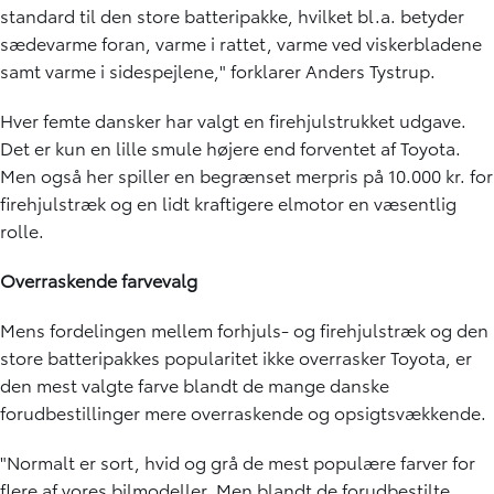
standard til den store batteripakke, hvilket bl.a. betyder
sædevarme foran, varme i rattet, varme ved viskerbladene
samt varme i sidespejlene," forklarer Anders Tystrup.
Hver femte dansker har valgt en firehjulstrukket udgave.
Det er kun en lille smule højere end forventet af Toyota.
Men også her spiller en begrænset merpris på 10.000 kr. for
firehjulstræk og en lidt kraftigere elmotor en væsentlig
rolle.
Overraskende farvevalg
Mens fordelingen mellem forhjuls- og firehjulstræk og den
store batteripakkes popularitet ikke overrasker Toyota, er
den mest valgte farve blandt de mange danske
forudbestillinger mere overraskende og opsigtsvækkende.
"Normalt er sort, hvid og grå de mest populære farver for
flere af vores bilmodeller. Men blandt de forudbestilte