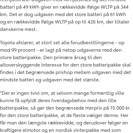
batteri på 49 kWh giver en rækkevidde ifølge WLTP på 344
km. Det er dog udgaven med det store batteri på 61 kWh
og en rækkevidde ifølge WLTP på op til 426 km, der tiltaler
danskerne mest.
Toyota afslører, at stort set alle forudbestillingerne - op
mod 99 procent - er lagt på netop udgaverne med den
store batteripakke. Den primære årsag til den
altoverskyggende interesse for den store batteripakke skal
findes i det begrænsede prishop mellem udgaven med det
mindste batteri og udgaven med det største.
"Der er ingen tvivl om, at selvom mange formentlig ville
kunne få opfyldt deres hverdagsbehov med den lille
batteripakke, så gør den begrænsede merpris på 15.000 kr.
for den store batteripakke, at de fleste vælger denne. Her
får man den længste rækkevidde, og derudover følger en
kraftigere elmotor og en nordisk vinterpakke med som