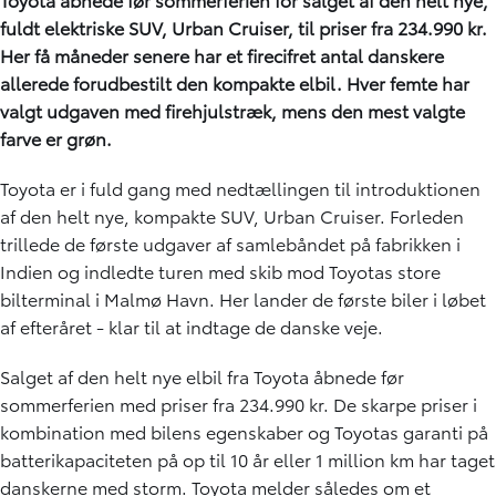
fuldt elektriske SUV, Urban Cruiser, til priser fra 234.990 kr.
Her få måneder senere har et firecifret antal danskere
allerede forudbestilt den kompakte elbil. Hver femte har
valgt udgaven med firehjulstræk, mens den mest valgte
farve er grøn.
Toyota er i fuld gang med nedtællingen til introduktionen
af den helt nye, kompakte SUV, Urban Cruiser. Forleden
trillede de første udgaver af samlebåndet på fabrikken i
Indien og indledte turen med skib mod Toyotas store
bilterminal i Malmø Havn. Her lander de første biler i løbet
af efteråret - klar til at indtage de danske veje.
Salget af den helt nye elbil fra Toyota åbnede før
sommerferien med priser fra 234.990 kr. De skarpe priser i
kombination med bilens egenskaber og Toyotas garanti på
batterikapaciteten på op til 10 år eller 1 million km har taget
danskerne med storm. Toyota melder således om et