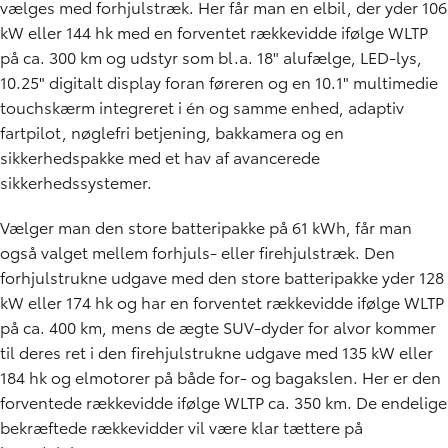
vælges med forhjulstræk. Her får man en elbil, der yder 106
kW eller 144 hk med en forventet rækkevidde ifølge WLTP
på ca. 300 km og udstyr som bl.a. 18" alufælge, LED-lys,
10.25" digitalt display foran føreren og en 10.1" multimedie
touchskærm integreret i én og samme enhed, adaptiv
fartpilot, nøglefri betjening, bakkamera og en
sikkerhedspakke med et hav af avancerede
sikkerhedssystemer.
Vælger man den store batteripakke på 61 kWh, får man
også valget mellem forhjuls- eller firehjulstræk. Den
forhjulstrukne udgave med den store batteripakke yder 128
kW eller 174 hk og har en forventet rækkevidde ifølge WLTP
på ca. 400 km, mens de ægte SUV-dyder for alvor kommer
til deres ret i den firehjulstrukne udgave med 135 kW eller
184 hk og elmotorer på både for- og bagakslen. Her er den
forventede rækkevidde ifølge WLTP ca. 350 km. De endelige
bekræftede rækkevidder vil være klar tættere på