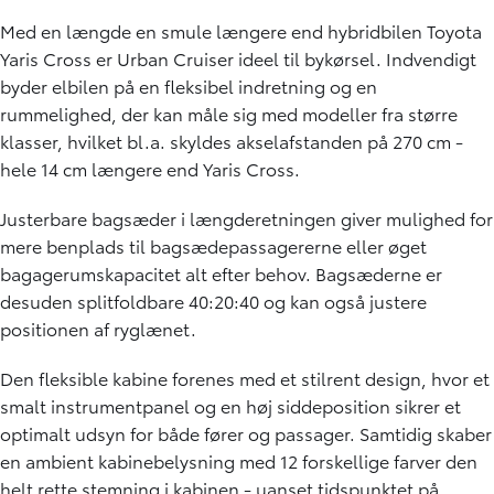
Med en længde en smule længere end hybridbilen Toyota
Yaris Cross er Urban Cruiser ideel til bykørsel. Indvendigt
byder elbilen på en fleksibel indretning og en
rummelighed, der kan måle sig med modeller fra større
klasser, hvilket bl.a. skyldes akselafstanden på 270 cm -
hele 14 cm længere end Yaris Cross.
Justerbare bagsæder i længderetningen giver mulighed for
mere benplads til bagsædepassagererne eller øget
bagagerumskapacitet alt efter behov. Bagsæderne er
desuden splitfoldbare 40:20:40 og kan også justere
positionen af ryglænet.
Den fleksible kabine forenes med et stilrent design, hvor et
smalt instrumentpanel og en høj siddeposition sikrer et
optimalt udsyn for både fører og passager. Samtidig skaber
en ambient kabinebelysning med 12 forskellige farver den
helt rette stemning i kabinen - uanset tidspunktet på