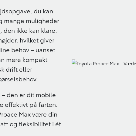
ejdsopgave, du kan
 og mange muligheder
, den ikke kan klare.
øjder, hvilket giver
l dine behov – uanset
r en mere kompakt
 drift eller
kørselsbehov.
 – den er dit mobile
 effektivt på farten.
 Proace Max være din
t og fleksibilitet i ét