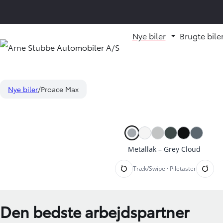
Nye biler
Brugte bile
Fold underm
Nye biler
Proace Max
Metallak – Grey Cloud
Træk/Swipe · Piletaster
Den bedste arbejdspartner