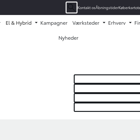
Kontakt os
Åbningstider
Køberkartot
Søgning
r
El & Hybrid
Kampagner
Værksteder
Erhverv
Fi
enu ud
Fold undermenu ud
Fold undermen
Fol
Nyheder
Oops... Failed to load content...