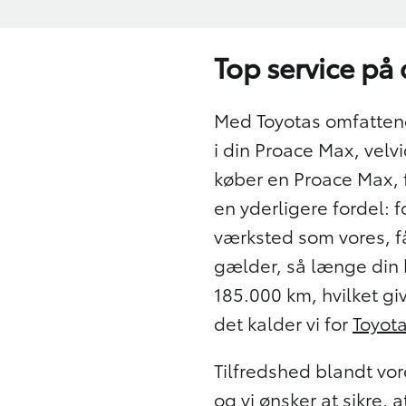
Top service på
Med Toyotas omfattend
i din Proace Max, vel
køber en Proace Max, f
en yderligere fordel: f
værksted som vores, f
gælder, så længe din b
185.000 km, hvilket giv
det kalder vi for
Toyot
Tilfredshed blandt vor
og vi ønsker at sikre,