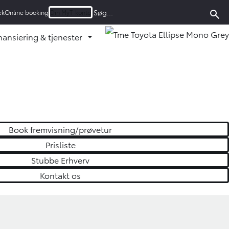
ek
Online booking
Din MyT-konto
nansiering & tjenester
u ud
d undermenu ud
Fold undermenu ud
Book fremvisning/prøvetur
Prisliste
Stubbe Erhverv
Kontakt os