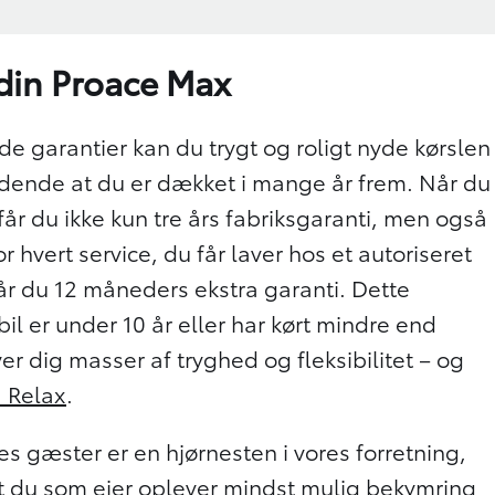
 din Proace Max
e garantier kan du trygt og roligt nyde kørslen
vidende at du er dækket i mange år frem. Når du
år du ikke kun tre års fabriksgaranti, men også
or hvert service, du får laver hos et autoriseret
år du 12 måneders ekstra garanti. Dette
il er under 10 år eller har kørt mindre end
er dig masser af tryghed og fleksibilitet – og
a Relax
.
es gæster er en hjørnesten i vores forretning,
 at du som ejer oplever mindst mulig bekymring