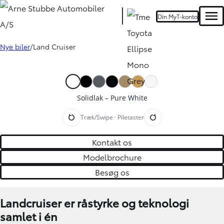
Din MyT-konto
Men
Nye biler
Land Cruiser
Oops... Failed to load content...
Solidlak – Pure White
Træk/Swipe · Piletaster
Kontakt os
Modelbrochure
Besøg os
Landcruiser er råstyrke og teknologi
samlet i én