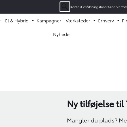
Kontakt os
Åbningstider
Køberkartot
Søgning
r
El & Hybrid
Kampagner
Værksteder
Erhverv
Fi
enu ud
Fold undermenu ud
Fold undermen
Fol
Nyheder
Oops... Failed to load content...
Ny tilføjelse ti
Mangler du plads? Mere