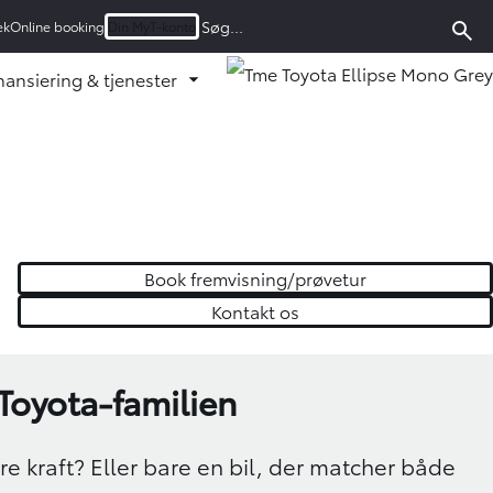
ek
Online booking
Din MyT-konto
nansiering & tjenester
u ud
d undermenu ud
Fold undermenu ud
Book fremvisning/prøvetur
Kontakt os
l Toyota-familien
 kraft? Eller bare en bil, der matcher både