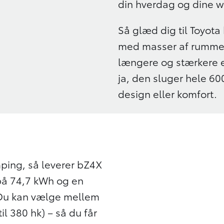
din hverdag og dine 
Så glæd dig til Toyota
med masser af rummel
længere og stærkere 
ja, den sluger hele 6
design eller komfort.
mping, så leverer bZ4X
på 74,7 kWh og en
 Du kan vælge mellem
til 380 hk) – så du får