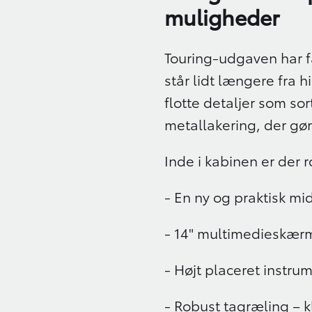
muligheder
Touring-udgaven har få
står lidt længere fra
flotte detaljer som so
metallakering, der gør
Inde i kabinen er der 
- En ny og praktisk mi
- 14" multimedieskær
- Højt placeret instr
- Robust tagræling – k