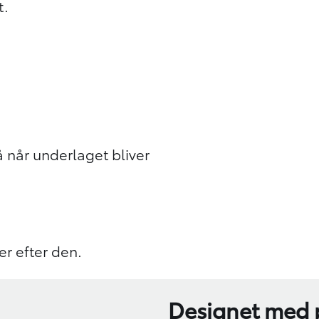
t.
å når underlaget bliver
ter efter den.
Designet med 