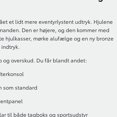
et et lidt mere eventyrlystent udtryk. Hjulene
 hinanden. Den er højere, og den kommer med
rte hjulkasser, mørke alufælge og en ny bronze
 indtryk.
ro og overskud. Du får blandt andet:
dterkonsol
m som standard
umentpanel
lar til både tagboks og sportsudstyr