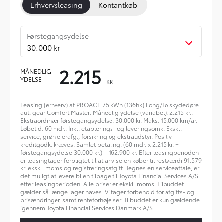
Erhvervsleasing
Kontantkøb
Førstegangsydelse
30.000 kr
2.215
MÅNEDLIG
YDELSE
KR
Leasing (erhverv) af PROACE 75 kWh (136hk) Long/To skydedøre
aut. gear Comfort Master: Månedlig ydelse (variabel): 2.215 kr..
Ekstraordinær førstegangsydelse: 30.000 kr. Maks. 15.000 km/år.
Løbetid: 60 mdr.. Inkl. etablerings- og leveringsomk. Ekskl.
service, grøn ejerafg., forsikring og ekstraudstyr. Positiv
kreditgodk. kræves. Samlet betaling: (60 mdr. x 2.215 kr. +
førstegangsydelse 30.000 kr.) = 162.900 kr. Efter leasingperioden
er leasingtager forpligtet til at anvise en køber til restværdi 91.579
kr. ekskl. moms og registreringsafgift. Tegnes en serviceaftale, er
det muligt at levere bilen tilbage til Toyota Financial Services A/S
efter leasingperioden. Alle priser er ekskl. moms. Tilbuddet
gælder så længe lager haves. Vi tager forbehold for afgifts- og
prisændringer, samt renteforhøjelser. Tilbuddet er kun gældende
igennem Toyota Financial Services Danmark A/S.