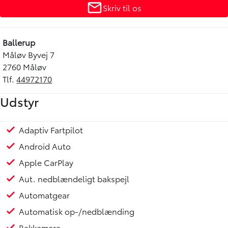
Skriv til os
Ballerup
Måløv Byvej 7
2760 Måløv
Tlf.
44972170
Udstyr
Adaptiv Fartpilot
Nøglefri adgang/nøglefri start
Radio
Regnsensor
Servo
Alufælge
Tonede ruder
Højdejusterbart førersæde
Multifunktions læderrat
Vinterhjul medfølger
Android Auto
Apple CarPlay
Aut. nedblændeligt bakspejl
Automatgear
Automatisk op-/nedblænding
Bakkamera