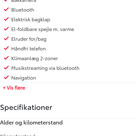
Bluetooth
Elektrisk bagklap
El-foldbare spejle m. varme
Elruder for/bag
Håndfri telefon
Klimaanlæg 2-zoner
Musikstreaming via bluetooth
Navigation
+ Vis flere
Specifikationer
Alder og kilometerstand
Motor og ydelse
Elektriske egenskaber
Rummelighed og mål
Økonomi
Kilometerstand
0-100 km/t
Batteristørrelse
Køreklar vægt
Brændstofforbrug (WLTP)