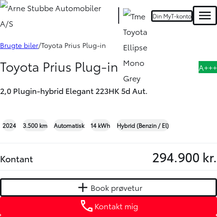
Din MyT-konto
HYBRID
Men
Book prøvetur
Kontakt mig
Brugte biler
Toyota Prius Plug-in
Toyota Prius Plug-in
A+++
2,0 Plugin-hybrid Elegant 223HK 5d Aut.
+14
2024
3.500 km
Automatisk
14 kWh
Hybrid (Benzin / El)
294.900 kr.
Kontant
Book prøvetur
Kontakt mig