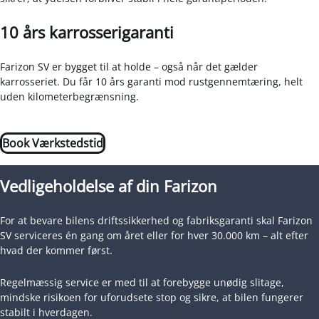
10 års karrosserigaranti
Farizon SV er bygget til at holde – også når det gælder
karrosseriet. Du får 10 års garanti mod rustgennemtæring, helt
uden kilometerbegrænsning.
Book Værkstedstid
Vedligeholdelse af din Farizon
For at bevare bilens driftssikkerhed og fabriksgaranti skal Farizon
SV serviceres én gang om året eller for hver 30.000 km – alt efter
hvad der kommer først.
Regelmæssig service er med til at forebygge unødig slitage,
mindske risikoen for uforudsete stop og sikre, at bilen fungerer
stabilt i hverdagen.