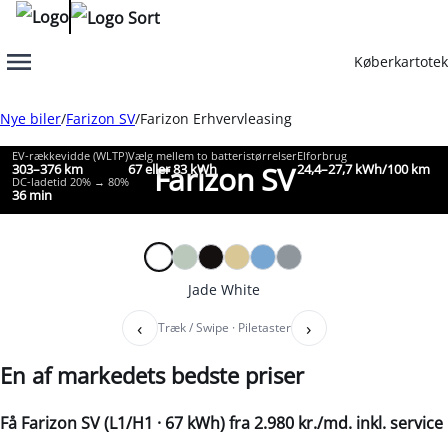
Køberkartotek
Menu
Nye biler
Farizon SV
Farizon Erhvervleasing
EV-rækkevidde (WLTP)
Vælg mellem to batteristørrelser
Elforbrug
Farizon SV
303–376 km
67 eller 83 kWh
24,4–27,7 kWh/100 km
DC-ladetid 20% → 80%
36 min
Jade White
‹
›
Træk / Swipe · Piletaster
En af markedets bedste priser
Få Farizon SV (L1/H1 · 67 kWh) fra 2.980 kr./md. inkl. service