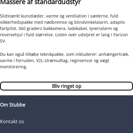
Massere af standardudstyr
Slidstærkt kunstlæder, varme og ventilation i sæderne, fuld
sikkerhedspakke med nødbremse og blindvinkelalarm, adaptiv
fartpilot, 360 graders bakkamera, ladekabel, tyverialarm og
reservehjul i fuld størrelse. Listen over udstyret er lang i Farizon
SV.
Du kan også tilkøbe teknikpakke, som inkluderer: anhængertræk,
varme i forruden, V2L-strømudtag, regnsensor og vægt
monitorering.
Bliv ringet op
Om Stubbe
Kontakt os