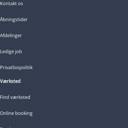
Kontakt os
HYBRID (BENZIN / EL)
HYBRID (BENZIN / EL
199.900
KONTANT
KONTANT
KR.
Åbningstider
Afdelinger
Ledige job
Privatlivspolitik
Værksted
Find værksted
Online booking