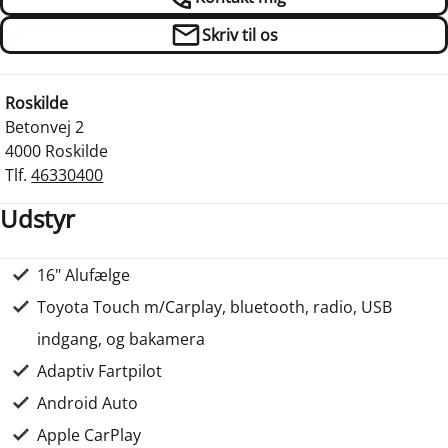
Skriv til os
Roskilde
Betonvej 2
4000 Roskilde
Tlf.
46330400
Udstyr
16" Alufælge
Skumringssensor
USB stik
Udvendig temperaturmåler
Metallak
Mørktonede ruder bag
Tagræling
Tågelygter
Vinterhjul medfølger
Højdejusterbart førersæde
Justerbart rat
Kopholder
Rat m. varme
7 Airbags
ABS
ESP
Isofix
Toyota Safety Sense
Startspærre
Service ok
Toyota Relax - Slap af med op til 10 års serviceaktiver
Toyota Touch m/Carplay, bluetooth, radio, USB
indgang, og bakamera
Adaptiv Fartpilot
Android Auto
Apple CarPlay