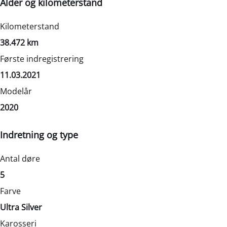
Alder og kilometerstand
Motor og ydelse
Elektriske egenskaber
Rummelighed og mål
Økonomi
Kilometerstand
0-100 km/t
Batteristørrelse
Køreklar vægt
Brændstofforbrug (WLTP)
38.472 km
11,10 sek.
-
1468 kg
21,70 km/l
Første indregistrering
Tophastighed
Rækkevidde (WLTP)
Totalvægt
Grøn ejerafgift (årlig)
11.03.2021
180 km/t
-
1835 kg
1400
Modelår
Maksimal effekt
CO2 Udledning
Antal sæder
Leveringsomkostninger (inkl.)
2020
122 HK
-
5
4.680 kr.
Motorstørrelse
Maks. ladeeffekt
Bredde
Indretning og type
1,8 l
-
1790 mm
Drivmiddel
Maks. ladeeffekt (hjemme)
Højde
Antal døre
Hybrid (Benzin / El)
-
1435 mm
5
Geartype
Længde
Farve
Automatisk
4650 mm
Ultra Silver
Tilkoblingsvægt med bremser
Karosseri