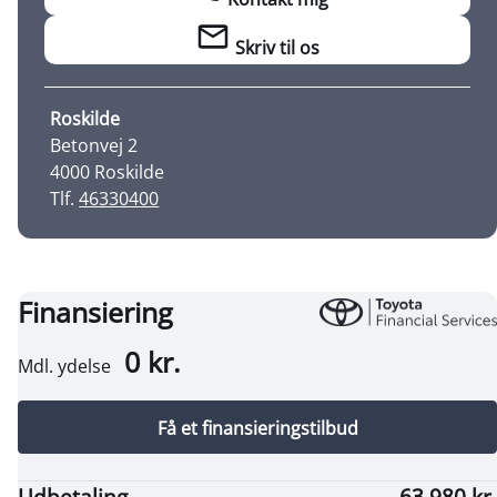
Skriv til os
Roskilde
Betonvej 2
4000 Roskilde
Tlf.
46330400