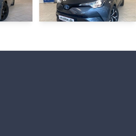
HYBRID
HYBRID
Toyota C-HR
in
1,8 Hybrid C-ULT Multidrive S 122HK 5d Aut.
23HK 5d Aut.
152.000 KM
2017
HYBRID (BENZIN / EL)
139.800
294.900
KONTANT
KR.
KR.