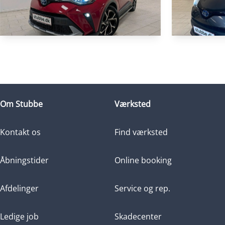
HYBRID
Toyota C
Toyota C-HR
2,0 Hybrid C-LUB Premium Multidrive S 184HK 5d Aut.
Om Stubbe
Værksted
122.500 KM
104.000 KM
2021
2020
HYBRID (BEN
HYBRID (BENZIN / EL)
Kontakt os
Find værksted
199.900
KONTANT
KONTANT
KR.
Åbningstider
Online booking
Afdelinger
Service og rep.
Ledige job
Skadecenter