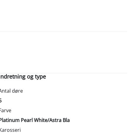
Indretning og type
Antal døre
5
Farve
Platinum Pearl White/Astra Bla
Karosseri