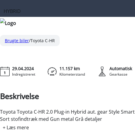
HYBRID
Toyota C-HR
2,0 Plugin-hybrid Style Smart Bi-tone E-CVT 223HK 5d Trin
Brugte biler
Toyota C-HR
29.04.2024
11.157 km
Automatisk
Indregistreret
Kilometerstand
Gearkasse
Beskrivelse
Toyota Toyota C-HR 2.0 Plug-in Hybrid aut. gear Style Smart
Sort stofindtræk med Gun metal Grå detaljer
+ Læs mere