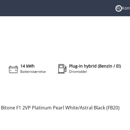
Kont
Søgni
319.900 kr.
l. Gear
KONTANT
+23
14 kWh
Plug-in hybrid (Benzin / El)
Batteristørrelse
Drivmiddel
 Bitone F1 2VP Platinum Pearl White/Astral Black (FB20)