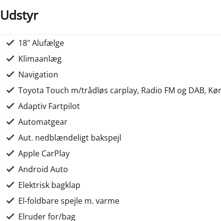
Udstyr
18" Alufælge
Motorvarmer via mobil (app)
Nøglefri adgang/nøglefri start
Parkeringssensor for/bag
Regnsensor
Servo
Skumringssensor
Sædevarme for
Udvendig temperaturmåler
USB-C tilslutning
LED baglygter
LED forlygter
LED kørelys
Metallak
Mørktonede ruder bag
Tågelygter
Højdejusterbart førersæde
Justerbart rat
Multifunktions læderrat
Rat m. varme
Splitbagsæde
Stofindtræk
7 Airbags
ABS
ESP
Isofix
Toyota Safety Sense
Ikke ryger
Service ok
Klimaanlæg
Navigation
Toyota Touch m/trådløs carplay, Radio FM og DAB, Kø
Adaptiv Fartpilot
Automatgear
Aut. nedblændeligt bakspejl
Apple CarPlay
Android Auto
Elektrisk bagklap
El-foldbare spejle m. varme
Elruder for/bag