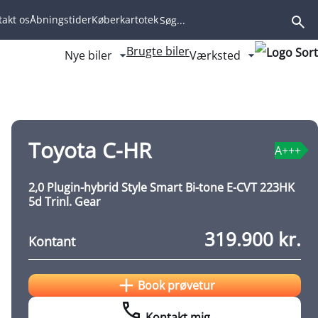
akt os
Åbningstider
Køberkartotek
ng
Brugte biler
Nye biler
Værksted
Fold undermenu ud
Fold underm
Book prøvetur
Kontakt mig
Toyota C-HR
A+++
2,0 Plugin-hybrid Style Smart Bi-tone E-CVT 223HK
5d Trinl. Gear
319.900 kr.
Kontant
Book prøvetur
Kontakt mig