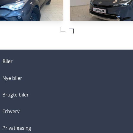
HYBRID
-HR
Toyota Prius Plug-
1,8 Hybrid C-LUB Smart Multidrive S 122HK 5d Aut.
2,0 Plugin-hybrid Elegant 2
Biler
3.500 KM
2024
ZIN / EL)
HYBRID (BENZIN / EL)
Nye biler
174.900
KONTANT
KR.
Brugte biler
Erhverv
Privatleasing