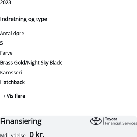
2023
72 HK
4
4.680 kr.
Motorstørrelse
Bredde
Indretning og type
1,0 l
1740 mm
Drivmiddel
Højde
Antal døre
Benzin
1510 mm
5
Geartype
Længde
Farve
Automatisk
3700 mm
Brass Gold/Night Sky Black
Antal cylindre
Tilkoblingsvægt med bremser
Karosseri
3
-
Hatchback
Antal gear
Tilkoblingsvægt uden bremser
+ Vis flere
1
-
Partikelfilter (DPF)
Tankstørrelse
Nej
-