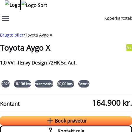
Køberkartotek
Menu
Book prøvetur
Kontakt mig
Brugte biler
Toyota Aygo X
Toyota Aygo X
A+
1,0 VVT-I Envy Design 72HK 5d Aut.
+9
2023
18.136 km
Automatisk
20,00 km/l
Benzin
164.900 kr.
Kontant
Book prøvetur
Kontakt mig