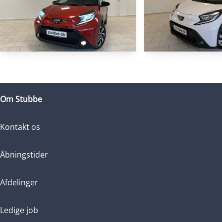
RESERVERET
Toyota Aygo X
Toyota Aygo X
1,0 VVT-I Pulse 72HK 5d
1,0 VVT-I Active 72HK
Om Stubbe
17.000 KM
34.000 KM
2025
2023
Kontakt os
BENZIN
BENZIN
159.900
KONTANT
KONTANT
KR.
Åbningstider
Afdelinger
Ledige job