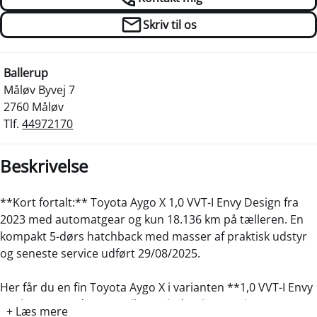
Skriv til os
Ballerup
Måløv Byvej 7
2760 Måløv
Tlf.
44972170
Beskrivelse
**Kort fortalt:** Toyota Aygo X 1,0 VVT-I Envy Design fra
2023 med automatgear og kun 18.136 km på tælleren. En
kompakt 5-dørs hatchback med masser af praktisk udstyr
og seneste service udført 29/08/2025.
Her får du en fin Toyota Aygo X i varianten **1,0 VVT-I Envy
Design 72HK 5d Aut.** Bilen er indregistreret i 2023 og
+ Læs mere