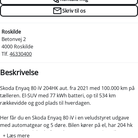
Skriv til os
Roskilde
Betonvej 2
4000 Roskilde
Tlf.
46330400
Beskrivelse
Skoda Enyaq 80 iV 204HK aut. fra 2021 med 100.000 km på
tælleren. El-SUV med 77 kWh batteri, op til 534 km
rækkevidde og god plads til hverdagen.
Her får du en Skoda Enyaq 80 iV i en veludstyret udgave
med automatgear og 5 døre. Bilen kører på el, har 204 hk
og en tophastighed på 160 km/t. Den er opgivet til 0 g
+ Læs mere