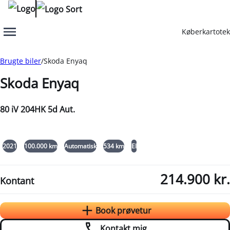
Køberkartotek
Menu
Book prøvetur
Kontakt mig
Brugte biler
Skoda Enyaq
Skoda Enyaq
80 iV 204HK 5d Aut.
+5
2021
100.000 km
Automatisk
534 km
El
214.900 kr.
Kontant
Book prøvetur
Kontakt mig