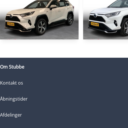
HYBRID
Toyota RAV4 Plug-in
Toyota RAV4 P
2,5 Plugin-hybrid H3 Premium AWD 306HK 5d 6g Aut.
Om Stubbe
80.755 KM
121.000 KM
2022
2022
Kontakt os
PLUG-IN HYBRID (BENZIN / EL)
PLUG-IN HYBRID (BE
224.460
KONTANT (EKSKL. MOMS)
KONTANT (EKSKL. MOMS)
KR.
Åbningstider
Afdelinger