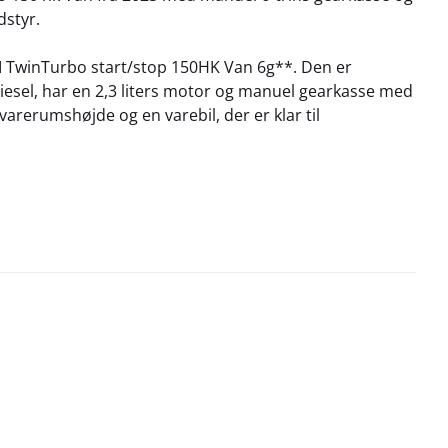
dstyr.
CI TwinTurbo start/stop 150HK Van 6g**. Den er
 diesel, har en 2,3 liters motor og manuel gearkasse med
 varerumshøjde og en varebil, der er klar til
55 km/t. Den er opgivet til 13,2 km/l og udleder 241 g
er.