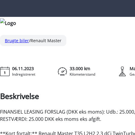
Renault Master
T35 L2H2 2,3 DCI TwinTurbo start/stop 150HK Van 6g
KONT
Brugte biler
Renault Master
06.11.2023
33.000 km
Ma
Indregistreret
Kilometerstand
Ge
Beskrivelse
FINANSIEL LEASING FORSLAG (DKK eks moms): Udb.: 25.000,-,
RESTVÆRDI: 25.000 DKK eks moms eks afgift.
**Kort fortalt:** Renault Master T35 L2H2 2,3 dCi TwinTur