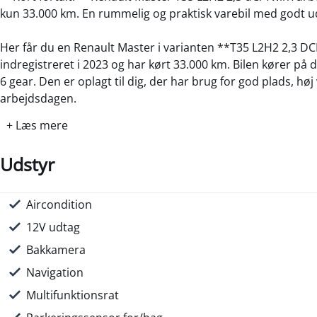
kun 33.000 km. En rummelig og praktisk varebil med godt u
Her får du en Renault Master i varianten **T35 L2H2 2,3 D
indregistreret i 2023 og har kørt 33.000 km. Bilen kører på
6 gear. Den er oplagt til dig, der har brug for god plads, høj
arbejdsdagen.
+ Læs mere
Masteren har 4 døre, anhængertræk og en tophastighed på 1
CO2 pr. km. Årlig ejerafgift er 10.840 kr. Bilen har partikelfilt
Udstyr
**Vigtigt udstyr:**
- Aircondition
Aircondition
Airbag
Regnsensor
Fartpilot
Fartbegrænser
Elruder for
- Bakkamera
12V udtag
- Navigation
Bakkamera
- Touchskærm
- Multifunktionsrat
Navigation
- Parkeringssensor for og bag
Multifunktionsrat
- Regnsensor