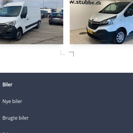
LEASING
Master
Renault Trafic
T33 L2H2 2,3 DCI TwinTurbo start/stop 150HK Van 6g
T29 L1H1 2,0 DCI 120HK Van
79.639 KM
Biler
2021
DIESEL
2.226
 MOMS)
KONTANT (EKSKL. MOMS)
KR.
Nye biler
3.046
MOMS)
KR.
Brugte biler