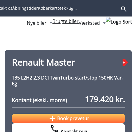
akt os
Åbningstider
Køberkartotek
ng
Brugte biler
Nye biler
Værksted
Fold undermenu ud
Fold underm
Book prøvetur
Kontakt mig
Renault Master
F
T35 L2H2 2,3 DCI TwinTurbo start/stop 150HK Van
6g
179.420 kr.
Kontant (ekskl. moms)
Book prøvetur
Kontakt mig