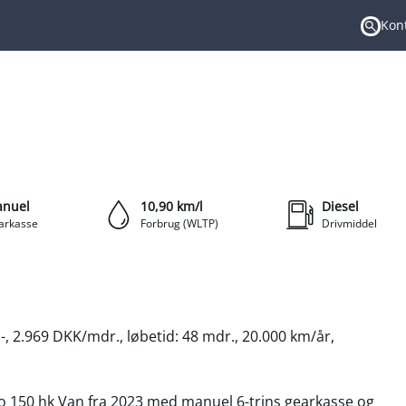
Kont
Søgni
179.420 kr.
ANT (EKSKL. MOMS)
+21
nuel
10,90 km/l
Diesel
arkasse
Forbrug (WLTP)
Drivmiddel
 2.969 DKK/mdr., løbetid: 48 mdr., 20.000 km/år,
bo 150 hk Van fra 2023 med manuel 6-trins gearkasse og