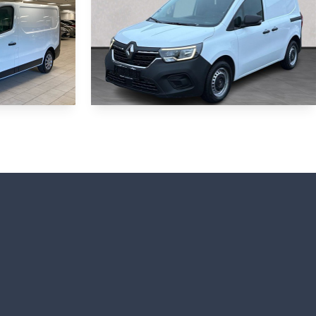
Renault Kangoo
 6g
L1 1,5 Blue DCi EDC 95HK Van 7g Aut.
23.500 KM
2023
DIESEL
129.420
209.900
KONTANT (EKSKL. MOMS)
KR.
KR.