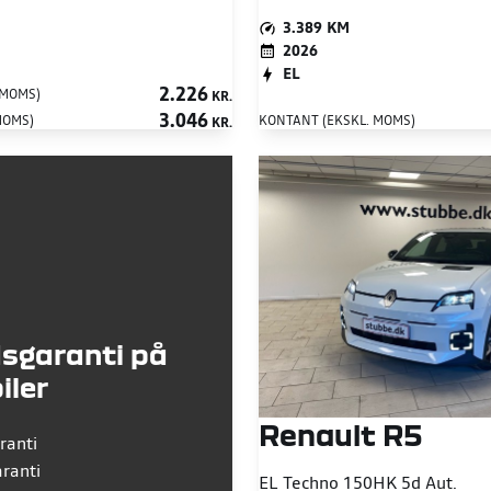
3.389 KM
2026
EL
2.226
 MOMS)
KR.
3.046
MOMS)
KONTANT (EKSKL. MOMS)
KR.
sgaranti på
iler
Renault R5
ranti
ranti
EL Techno 150HK 5d Aut.