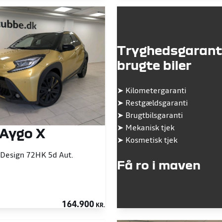
Tryghedsgarant
brugte biler
➤
Kilometergaranti
➤
Restgældsgaranti
➤
Brugtbilsgaranti
➤
Mekanisk tjek
 Aygo X
➤
Kosmetisk tjek
 Design 72HK 5d Aut.
Få ro i maven
164.900
KR.