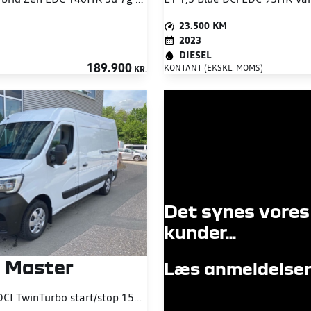
23.500 KM
2023
DIESEL
189.900
KONTANT (EKSKL. MOMS)
KR.
Det synes vores
kunder...
 Master
Læs anmeldelser
T35 L2H2 2,3 DCI TwinTurbo start/stop 150HK Van 6g