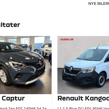
NYE BILER
ltater
 Captur
Renault Kango
1,3 TCE Mild hybrid Zen EDC 140HK 5d 7g Aut.
L1 1,5 Blue DCi EDC 95HK Van