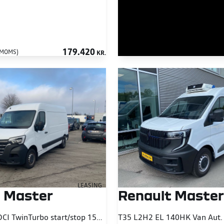
179.420
 MOMS)
KR.
LEASING
Renault Master
 Master
T35 L2H2 EL 140HK Van Aut.
T33 L2H2 2,3 DCI TwinTurbo start/stop 150HK Van 6g