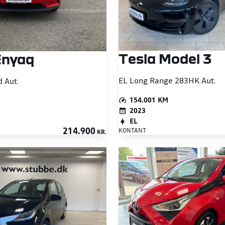
Tesla Model 3
Enyaq
EL Long Range 283HK Aut.
d Aut.
154.001 KM
2023
EL
214.900
KONTANT
KR.