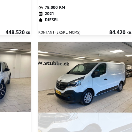
78.000 KM
2021
DIESEL
448.520
84.420
KONTANT (EKSKL. MOMS)
KR.
KR.