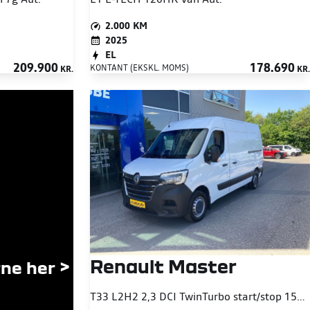
2.000 KM
2025
EL
209.900
178.690
KONTANT (EKSKL. MOMS)
KR.
KR.
Renault Master
ne her >
T33 L2H2 2,3 DCI TwinTurbo start/stop 150HK Van 6g