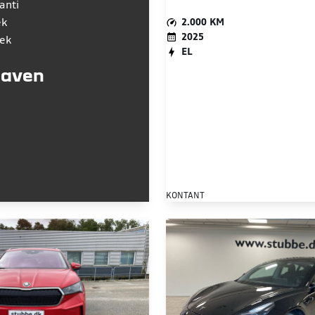
anti
ek
2.000 KM
2025
jek
EL
maven
KONTANT