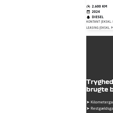
2.600 KM
2024
DIESEL
KONTANT (EKSKL.
LEASING (EKSKL. 
Tryghed
brugte b
➤
Kilometerga
➤
Restgældsga