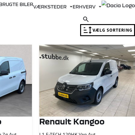
BRUGTE BILER
VÆRKSTEDER
ERHVERV
Fold undermenu ud
Fold undermen
VÆLG SORTERING
o
Renault Kangoo
 7g Aut.
L1 E-TECH 120HK Van Aut.