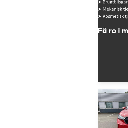
➤
Brugtbilsgar
➤
Mekanisk tj
➤
Kosmetisk t
Få ro i 