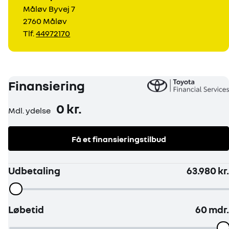
Måløv Byvej 7
2760 Måløv
Tlf.
44972170