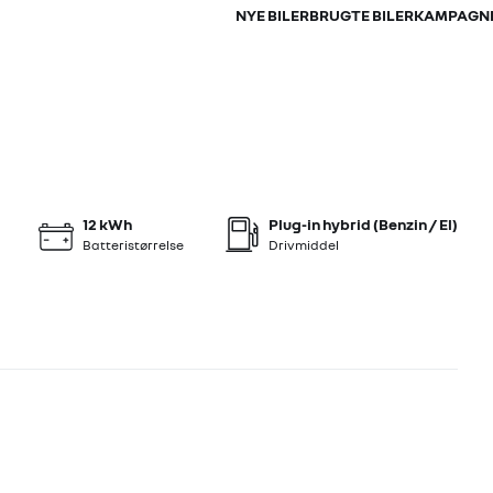
NYE BILER
BRUGTE BILER
KAMPAGN
900 kr.
NTANT
+22
12 kWh
Plug-in hybrid (Benzin / El)
Batteristørrelse
Drivmiddel