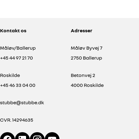
HYBRID
Toyota RAV4 Plug-in
Toyota R
2,5 Plugin-hybrid H3 Style AWD 306HK 5d 6g Aut.
Kontakt os
Adresser
50.700 KM
80.755 KM
2021
2022
PLUG-IN HYBRID (BENZIN / EL)
PLUG-IN HYB
Måløv/Ballerup
Måløv Byvej 7
339.900
KONTANT
KONTANT (EKSKL.
KR.
+45 44 97 21 70
2750 Ballerup
Roskilde
Betonvej 2
+45 46 33 04 00
4000 Roskilde
stubbe@stubbe.dk
CVR. 14294635