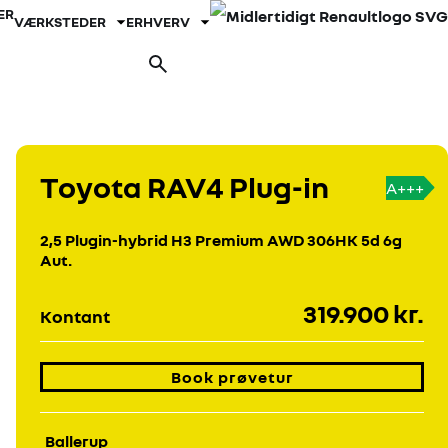
ER
VÆRKSTEDER
ERHVERV
Fold undermenu ud
Fold undermenu ud
Book prøvetur
Toyota RAV4 Plug-in
A+++
2,5 Plugin-hybrid H3 Premium AWD 306HK 5d 6g
Aut.
319.900 kr.
Kontant
Book prøvetur
Ballerup