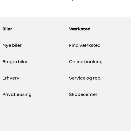
HYBRID
AV4 Plug-in
Toyota RAV4 Plug
2,5 Plugin-hybrid H3 Premium AWD 306HK 5d 6g Aut.
Biler
Værksted
121.000 KM
2022
RID (BENZIN / EL)
PLUG-IN HYBRID (BENZIN / EL
Nye biler
Find værksted
224.460
 MOMS)
KONTANT (EKSKL. MOMS)
KR.
Brugte biler
Online booking
Erhverv
Service og rep.
Privatleasing
Skadecenter