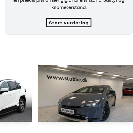
en præcis pris afhængig af bilens stand, udstyr og
kilometerstand.
Start vurdering