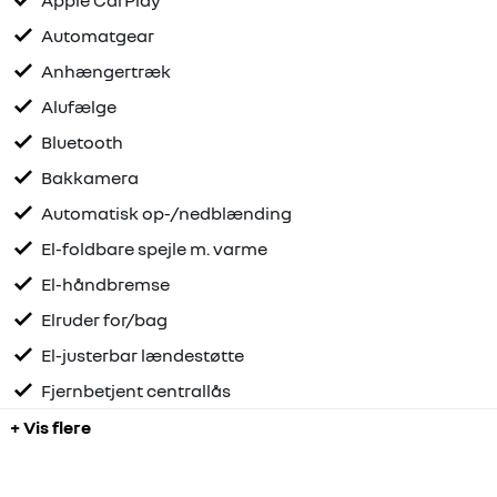
Apple CarPlay
Automatgear
Anhængertræk
Alufælge
Bluetooth
Bakkamera
Automatisk op-/nedblænding
El-foldbare spejle m. varme
El-håndbremse
Elruder for/bag
El-justerbar lændestøtte
Fjernbetjent centrallås
+ Vis flere