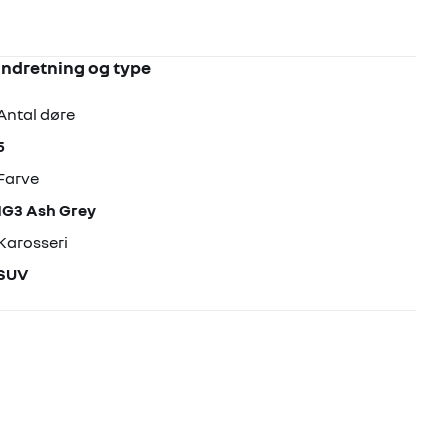
Indretning og type
Antal døre
5
Farve
1G3 Ash Grey
Karosseri
SUV