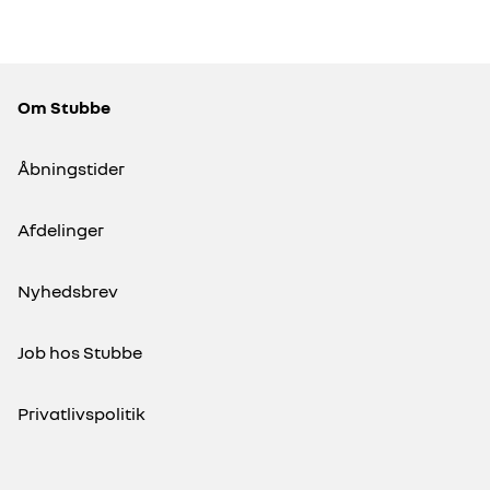
HYBRID
HYBRID
-in
Toyota Prius Plug-in
2,5 Plugin-hybrid H3 Premium AWD 306HK 5d 6g Aut.
2,0 Plugin-hybrid Elegant 223HK 5d Aut.
Om Stubbe
3.500 KM
2024
)
HYBRID (BENZIN / EL)
Åbningstider
214.460
294.900
KONTANT
KR.
KR.
Afdelinger
Nyhedsbrev
Job hos Stubbe
Privatlivspolitik