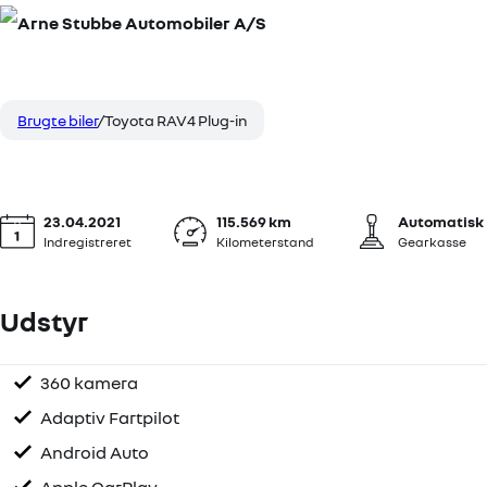
HYBRID
Toyota RAV4 Plug-in
319.
2,5 Plugin-hybrid H3 Premium AWD 306HK 5d 6g Aut.
KO
Brugte biler
Toyota RAV4 Plug-in
23.04.2021
115.569 km
Automatisk
Indregistreret
Kilometerstand
Gearkasse
Udstyr
360 kamera
Klimaanlæg 2-zoner
Adaptiv Fartpilot
Android Auto