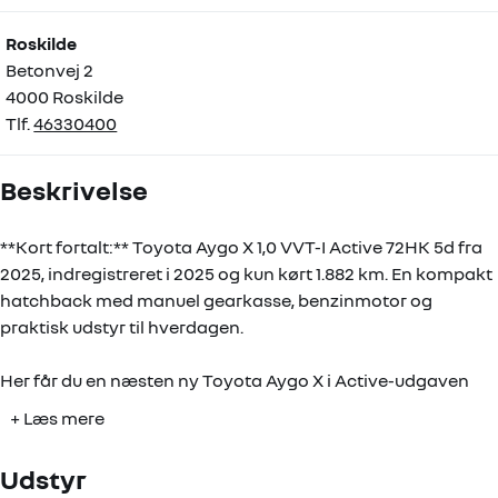
Roskilde
Betonvej 2
4000 Roskilde
Tlf.
46330400
Beskrivelse
**Kort fortalt:** Toyota Aygo X 1,0 VVT-I Active 72HK 5d fra
2025, indregistreret i 2025 og kun kørt 1.882 km. En kompakt
hatchback med manuel gearkasse, benzinmotor og
praktisk udstyr til hverdagen.
Her får du en næsten ny Toyota Aygo X i Active-udgaven
med 1,0 liters benzinmotor, 5 gear og 72 hk. Den passer godt
+ Læs mere
til både bykørsel og småture, men klarer også de længere
stræk uden besvær. Bilen har 5 døre, en opgivet
Udstyr
brændstoføkonomi på 25,2 km/l og en CO2-udledning på