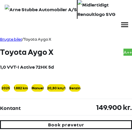
SOLGT
Me
Book prøvetur
Brugte biler
Toyota Aygo X
Toyota Aygo X
A++
1,0 VVT-I Active 72HK 5d
+17
2025
1.882 km
Manuel
20,80 km/l
Benzin
149.900 kr.
Kontant
Book prøvetur