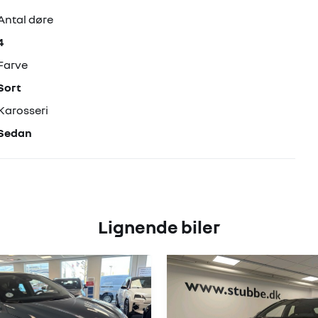
Antal døre
4
Farve
Sort
Karosseri
Sedan
Lignende biler