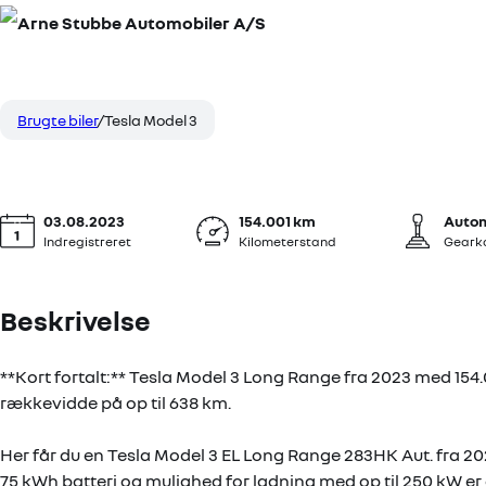
Tesla Model 3
199.900 kr.
EL Long Range 283HK Aut.
KONTANT
Brugte biler
Tesla Model 3
03.08.2023
154.001 km
Auto
Indregistreret
Kilometerstand
Geark
Beskrivelse
**Kort fortalt:** Tesla Model 3 Long Range fra 2023 med 15
rækkevidde på op til 638 km.
Her får du en Tesla Model 3 EL Long Range 283HK Aut. fra 2
75 kWh batteri og mulighed for ladning med op til 250 kW er