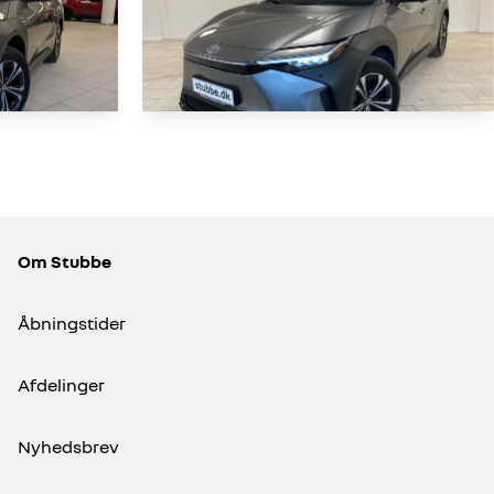
Toyota BZ4X
EL Prestige 204HK 5d Aut.
Om Stubbe
8.265 KM
2024
EL
Åbningstider
262.900
259.900
KONTANT
KR.
KR.
Afdelinger
Nyhedsbrev