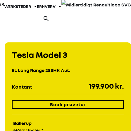
ER
VÆRKSTEDER
ERHVERV
Fold undermenu ud
Fold undermenu ud
Book prøvetur
Tesla Model 3
EL Long Range 283HK Aut.
199.900 kr.
Kontant
Book prøvetur
Ballerup
Måløv Byvej 7