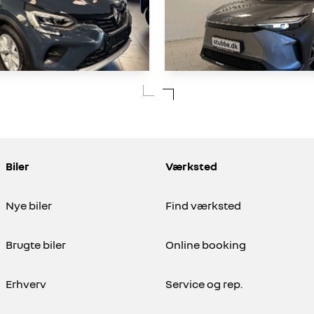
Captur
Toyota BZ4X
1,3 TCE Mild hybrid Zen EDC 140HK 5d 7g Aut.
EL Elegant 204HK 5d Aut.
Biler
Værksted
31.731 KM
2024
EL
Nye biler
Find værksted
189.900
KONTANT
KR.
Brugte biler
Online booking
Erhverv
Service og rep.