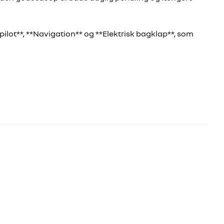
ilot**, **Navigation** og **Elektrisk bagklap**, som
@stubbe.dk** for mere info eller fremvisning.