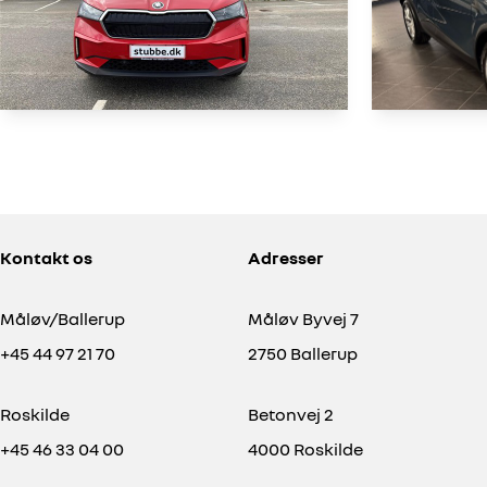
Tilkoblingsvægt uden bremser
750 kg
Renault 
Skoda Enyaq
80 iV 204HK 5d Aut.
Kontakt os
Adresser
49.700 KM
100.000 KM
2023
2021
BENZIN
EL
Måløv/Ballerup
Måløv Byvej 7
214.900
KONTANT
KONTANT
KR.
+45 44 97 21 70
2750 Ballerup
Roskilde
Betonvej 2
+45 46 33 04 00
4000 Roskilde