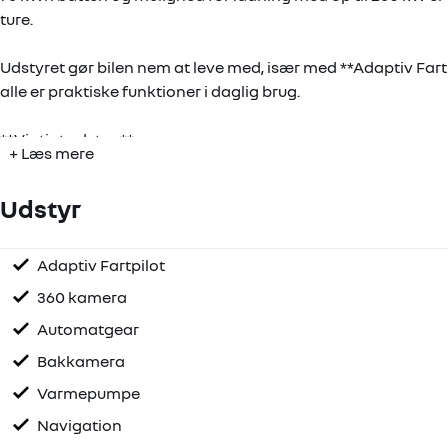
ture.
Udstyret gør bilen nem at leve med, især med **Adaptiv Fartp
alle er praktiske funktioner i daglig brug.
**Vigtigt udstyr:**
+ Læs mere
- Adaptiv Fartpilot
- Navigation
Udstyr
- Elektrisk bagklap
- Automatgear
- Long Range-udstyrsniveau
Adaptiv Fartpilot
Elektrisk bagklap
Frunk
Fuld LED forlygter
Armlæn
Højdejusterbart førersæde
Kopholder
Justerbart rat
Multifunktionsrat
Automatisk nødbremse
Automatisk op/nedblænd forlygter
Automatisk skiltegenkendelse
Isofix
Vognbane Assistent
- 75 kWh batteri
360 kamera
- Op til 638 km rækkevidde på el
Automatgear
- Ladning op til 250 kW
- 4 døre
Bakkamera
Varmepumpe
Bilen står i **Ballerup**. Kontakt forhandleren på **ballerup
Navigation