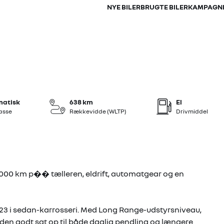
NYE BILER
BRUGTE BILER
KAMPAGN
+13
matisk
638 km
El
asse
Rækkevidde (WLTP)
Drivmiddel
4.000 km p�� tælleren, eldrift, automatgear og en
023 i sedan-karrosseri. Med Long Range-udstyrsniveau,
 den godt sat op til både daglig pendling og længere