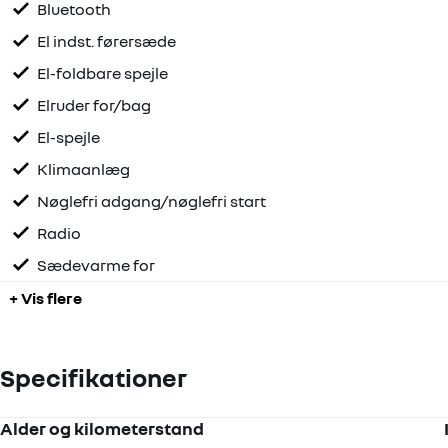
Bluetooth
El indst. førersæde
El-foldbare spejle
Elruder for/bag
El-spejle
Klimaanlæg
Nøglefri adgang/nøglefri start
Radio
Sædevarme for
+ Vis flere
Specifikationer
Alder og kilometerstand
Motor og ydelse
Elektriske egenskaber
Rummelighed og mål
Økonomi