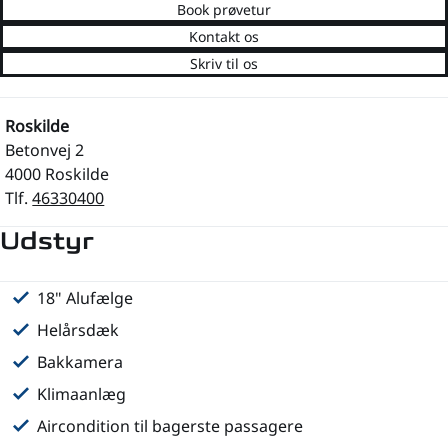
Book prøvetur
Kontakt os
Skriv til os
Roskilde
Betonvej 2
4000 Roskilde
Tlf.
46330400
Udstyr
18" Alufælge
Fuld LED forlygter
Anhængertræk
Tonede ruder
Justerbart rat
Kopholder
Nøglefri adgang/nøglefri start
Højdejusterbart førersæde
Læderrat
Stofindtræk
Aut. nedblændeligt bakspejl
Bluetooth
Centrallås
Isofix
Skiltegenkendelse
Træthedsregistrering
Vognbane Assistent
Tågelygter
Fjernbetjent centrallås
Håndfri telefon
Multifunktionsrat
Musikstreaming via bluetooth
Ratgearskifte
Touchskærm
Regnsensor
Ikke ryger
Service overholdt
1 ejer
Helårsdæk
Bakkamera
Klimaanlæg
Aircondition til bagerste passagere