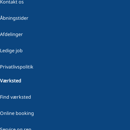
Kontakt os
DIESEL
BENZIN
274.900
KONTANT (EKSKL. MOMS)
KONTANT
KR.
Åbningstider
Afdelinger
Ledige job
Privatlivspolitik
Værksted
Find værksted
Online booking
Service og rep.