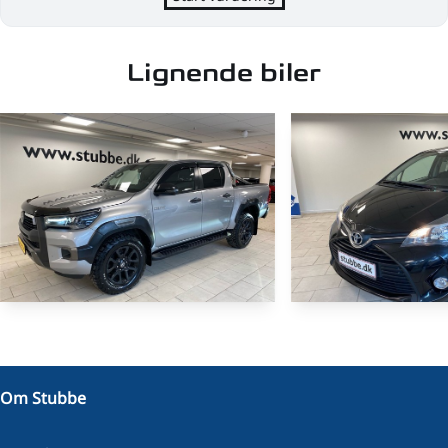
Lignende biler
NYHED
Toyota HiLux
Toyota Yar
Dobb.Kab. 2,8 D-4D T4 Invincible AWD 204HK DobKab Aut.
1,0 VVT-I T1 Style Ai
Om Stubbe
160.043 KM
88.211 KM
2021
2016