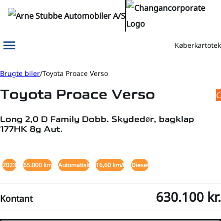
Køberkartotek
Menu
Book prøvetur
Kontakt os
Brugte biler
Toyota Proace Verso
Toyota Proace Verso
C
Long 2,0 D Family Dobb. Skydedør, bagklap
177HK 8g Aut.
+18
2023
65.000 km
Automatisk
16,60 km/l
Diesel
630.100 kr.
Kontant