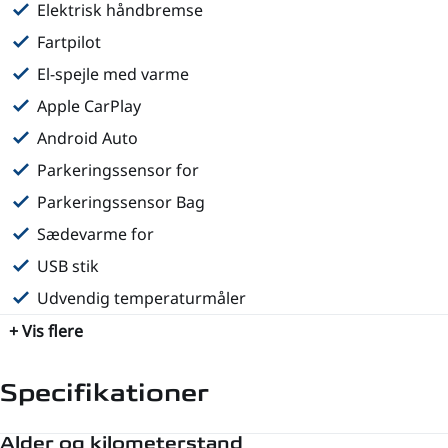
Elektrisk håndbremse
Fartpilot
El-spejle med varme
Apple CarPlay
Android Auto
Parkeringssensor for
Parkeringssensor Bag
Sædevarme for
USB stik
Udvendig temperaturmåler
+ Vis flere
Specifikationer
Alder og kilometerstand
Motor og ydelse
Rummelighed og mål
Økonomi