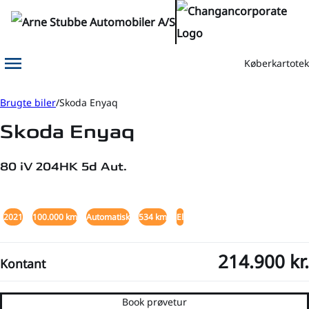
Køberkartotek
Menu
Book prøvetur
Kontakt os
Brugte biler
Skoda Enyaq
Skoda Enyaq
80 iV 204HK 5d Aut.
+5
2021
100.000 km
Automatisk
534 km
El
214.900 kr.
Kontant
Book prøvetur