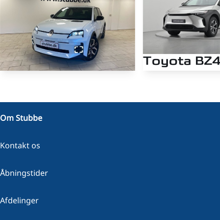
Toyota BZ
EL Active Business 2
Renault R5
10.906 KM
EL Techno 150HK 5d Aut.
2024
Om Stubbe
EL
2.000 KM
KONTANT
2025
Kontakt os
EL
234.500
KONTANT
KR.
Åbningstider
Afdelinger