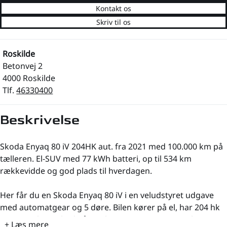
Kontakt os
Skriv til os
Roskilde
Betonvej 2
4000 Roskilde
Tlf.
46330400
Beskrivelse
Skoda Enyaq 80 iV 204HK aut. fra 2021 med 100.000 km på
tælleren. El-SUV med 77 kWh batteri, op til 534 km
rækkevidde og god plads til hverdagen.
Her får du en Skoda Enyaq 80 iV i en veludstyret udgave
med automatgear og 5 døre. Bilen kører på el, har 204 hk
og en tophastighed på 160 km/t. Den er opgivet til 0 g
+ Læs mere