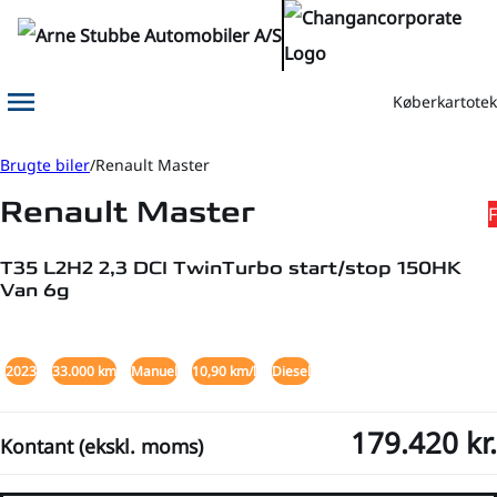
Køberkartotek
Menu
Book prøvetur
Kontakt os
Brugte biler
Renault Master
Renault Master
F
T35 L2H2 2,3 DCI TwinTurbo start/stop 150HK
Van 6g
+21
2023
33.000 km
Manuel
10,90 km/l
Diesel
179.420 kr.
Kontant (ekskl. moms)