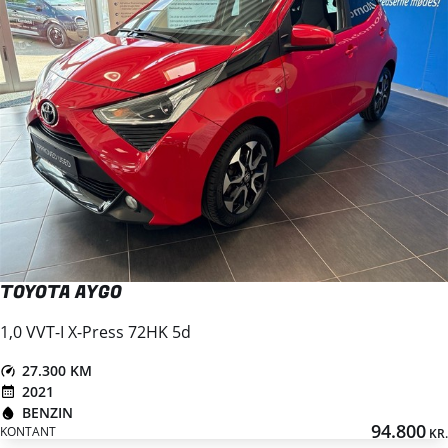
TOYOTA AYGO
1,0 VVT-I X-Press 72HK 5d
27.300 KM
2021
BENZIN
94.800
KONTANT
KR.