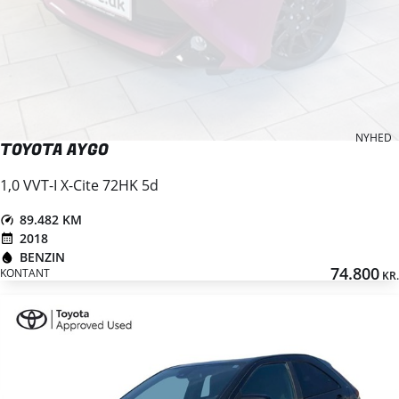
NYHED
TOYOTA AYGO
1,0 VVT-I X-Cite 72HK 5d
89.482 KM
2018
BENZIN
74.800
KONTANT
KR.