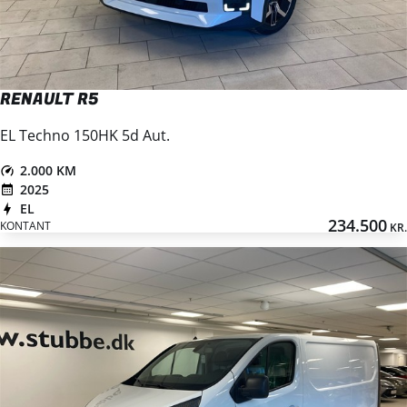
RENAULT R5
EL Techno 150HK 5d Aut.
2.000 KM
2025
EL
234.500
KONTANT
KR.