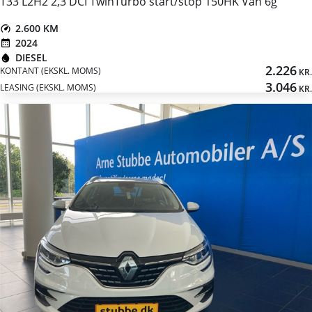
T33 L2H2 2,3 DCI TwinTurbo start/stop 150HK Van 6g
2.600 KM
2024
DIESEL
2.226
KONTANT (EKSKL. MOMS)
KR.
3.046
LEASING (EKSKL. MOMS)
KR.