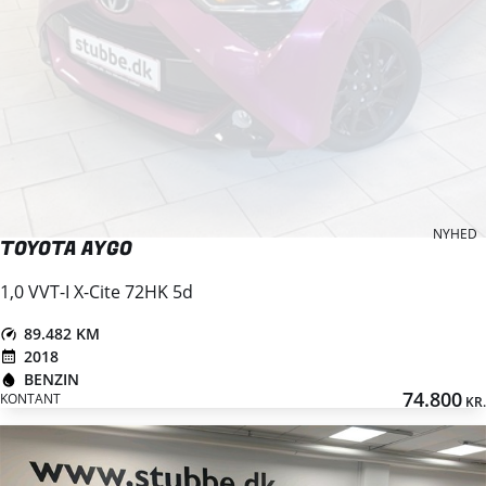
NYHED
TOYOTA AYGO
1,0 VVT-I X-Cite 72HK 5d
89.482 KM
2018
BENZIN
74.800
KONTANT
KR.