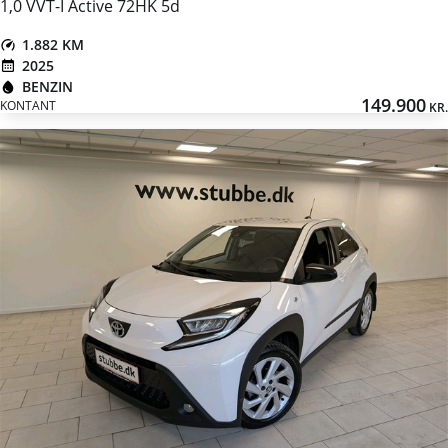
1,0 VVT-I Active 72HK 5d
1.882 KM
2025
BENZIN
149.900
KONTANT
KR.