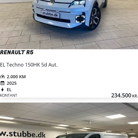
RENAULT R5
EL Techno 150HK 5d Aut.
2.000 KM
2025
EL
234.500
KONTANT
KR.