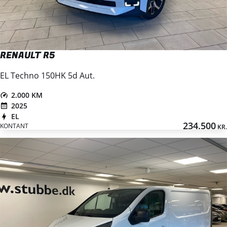
RENAULT R5
EL Techno 150HK 5d Aut.
2.000 KM
2025
EL
234.500
KONTANT
KR.