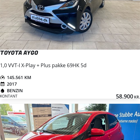
TOYOTA AYGO
1,0 VVT-I X-Play + Plus pakke 69HK 5d
145.561 KM
2017
BENZIN
58.900
KONTANT
KR.