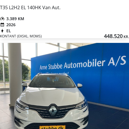
T35 L2H2 EL 140HK Van Aut.
3.389 KM
2026
EL
448.520
KONTANT (EKSKL. MOMS)
KR.