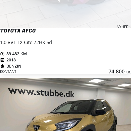
NYHED
TOYOTA AYGO
1,0 VVT-I X-Cite 72HK 5d
89.482 KM
2018
BENZIN
74.800
KONTANT
KR.