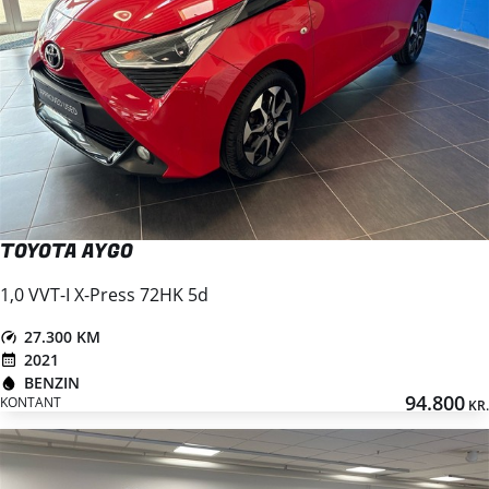
TOYOTA AYGO
1,0 VVT-I X-Press 72HK 5d
27.300 KM
2021
BENZIN
94.800
KONTANT
KR.