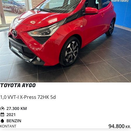
TOYOTA AYGO
1,0 VVT-I X-Press 72HK 5d
27.300 KM
2021
BENZIN
94.800
KONTANT
KR.