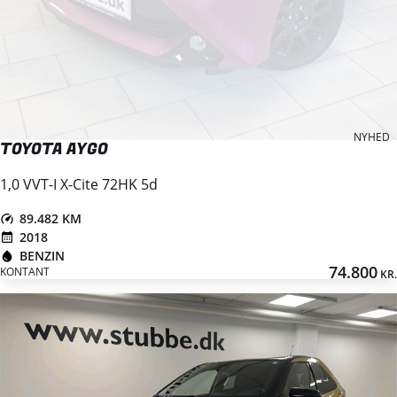
NYHED
TOYOTA AYGO
1,0 VVT-I X-Cite 72HK 5d
89.482 KM
2018
BENZIN
74.800
KONTANT
KR.