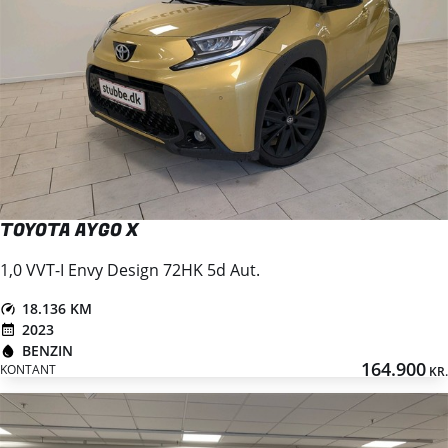
TOYOTA AYGO X
1,0 VVT-I Envy Design 72HK 5d Aut.
18.136 KM
2023
BENZIN
164.900
KONTANT
KR.