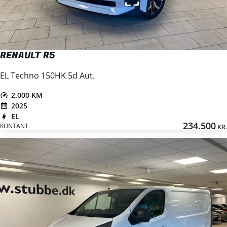
RENAULT R5
EL Techno 150HK 5d Aut.
2.000 KM
2025
EL
234.500
KONTANT
KR.