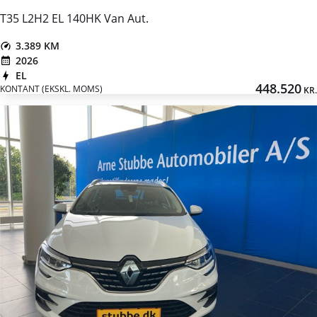
T35 L2H2 EL 140HK Van Aut.
3.389 KM
2026
EL
448.520
KONTANT (EKSKL. MOMS)
KR.